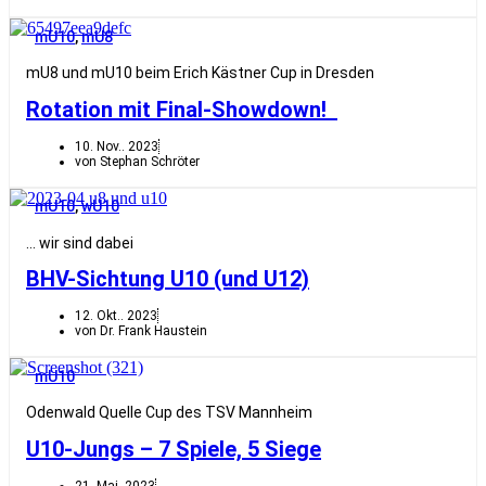
mU10
,
mU8
mU8 und mU10 beim Erich Kästner Cup in Dresden
Rotation mit Final-Showdown!
10. Nov.. 2023
von Stephan Schröter
mU10
,
wU10
… wir sind dabei
BHV-Sichtung U10 (und U12)
12. Okt.. 2023
von Dr. Frank Haustein
mU10
Odenwald Quelle Cup des TSV Mannheim
U10-Jungs – 7 Spiele, 5 Siege
21. Mai. 2023