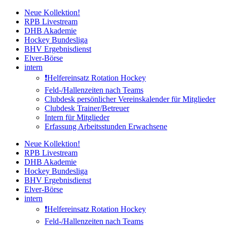
Zum
Neue Kollektion!
Inhalt
RPB Livestream
springen
DHB Akademie
Hockey Bundesliga
BHV Ergebnisdienst
Elver-Börse
intern
❗️Helfereinsatz Rotation Hockey
Feld-/Hallenzeiten nach Teams
Clubdesk persönlicher Vereinskalender für Mitglieder
Clubdesk Trainer/Betreuer
Intern für Mitglieder
Erfassung Arbeitsstunden Erwachsene
Neue Kollektion!
RPB Livestream
DHB Akademie
Hockey Bundesliga
BHV Ergebnisdienst
Elver-Börse
intern
❗️Helfereinsatz Rotation Hockey
Feld-/Hallenzeiten nach Teams