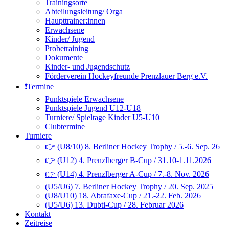
Trainingsorte
Abteilungsleitung/ Orga
Haupttrainer:innen
Erwachsene
Kinder/ Jugend
Probetraining
Dokumente
Kinder- und Jugendschutz
Förderverein Hockeyfreunde Prenzlauer Berg e.V.
❗️Termine
Punktspiele Erwachsene
Punktspiele Jugend U12-U18
Turniere/ Spieltage Kinder U5-U10
Clubtermine
Turniere
👉 (U8/10) 8. Berliner Hockey Trophy / 5.-6. Sep. 26
👉 (U12) 4. Prenzlberger B-Cup / 31.10-1.11.2026
👉 (U14) 4. Prenzlberger A-Cup / 7.-8. Nov. 2026
(U5/U6) 7. Berliner Hockey Trophy / 20. Sep. 2025
(U8/U10) 18. Abrafaxe-Cup / 21.-22. Feb. 2026
(U5/U6) 13. Dubti-Cup / 28. Februar 2026
Kontakt
Zeitreise