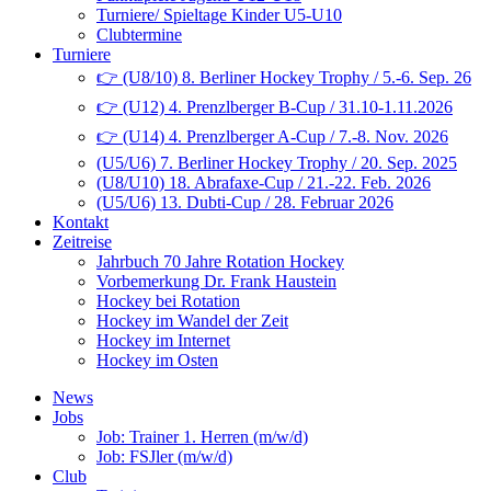
Turniere/ Spieltage Kinder U5-U10
Clubtermine
Turniere
👉 (U8/10) 8. Berliner Hockey Trophy / 5.-6. Sep. 26
👉 (U12) 4. Prenzlberger B-Cup / 31.10-1.11.2026
👉 (U14) 4. Prenzlberger A-Cup / 7.-8. Nov. 2026
(U5/U6) 7. Berliner Hockey Trophy / 20. Sep. 2025
(U8/U10) 18. Abrafaxe-Cup / 21.-22. Feb. 2026
(U5/U6) 13. Dubti-Cup / 28. Februar 2026
Kontakt
Zeitreise
Jahrbuch 70 Jahre Rotation Hockey
Vorbemerkung Dr. Frank Haustein
Hockey bei Rotation
Hockey im Wandel der Zeit
Hockey im Internet
Hockey im Osten
News
Jobs
Job: Trainer 1. Herren (m/w/d)
Job: FSJler (m/w/d)
Club