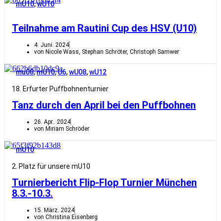
mU10
,
wU10
Teilnahme am Rautini Cup des HSV (U10)
4. Juni. 2024
von Nicole Wass, Stephan Schröter, Christoph Samwer
mu08
,
mU10
,
U6
,
wU08
,
wU12
18. Erfurter Puffbohnenturnier
Tanz durch den April bei den Puffbohnen
26. Apr.. 2024
von Miriam Schröder
mU10
2. Platz für unsere mU10
Turnierbericht Flip-Flop Turnier München
8.3.-10.3.
15. März. 2024
von Christina Eisenberg