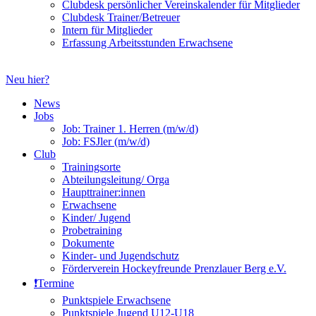
Clubdesk persönlicher Vereinskalender für Mitglieder
Clubdesk Trainer/Betreuer
Intern für Mitglieder
Erfassung Arbeitsstunden Erwachsene
Neu hier?
News
Jobs
Job: Trainer 1. Herren (m/w/d)
Job: FSJler (m/w/d)
Club
Trainingsorte
Abteilungsleitung/ Orga
Haupttrainer:innen
Erwachsene
Kinder/ Jugend
Probetraining
Dokumente
Kinder- und Jugendschutz
Förderverein Hockeyfreunde Prenzlauer Berg e.V.
❗️Termine
Punktspiele Erwachsene
Punktspiele Jugend U12-U18