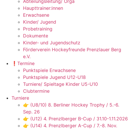
Abteilungsleitung/ Orga
Haupttrainer:innen
Erwachsene
Kinder/ Jugend
Probetraining
Dokumente
Kinder- und Jugendschutz
Förderverein Hockeyfreunde Prenzlauer Berg
e.V.
❗️Termine
Punktspiele Erwachsene
Punktspiele Jugend U12-U18
Turniere/ Spieltage Kinder U5-U10
Clubtermine
Turniere
👉 (U8/10) 8. Berliner Hockey Trophy / 5.-6.
Sep. 26
👉 (U12) 4. Prenzlberger B-Cup / 31.10-1.11.2026
👉 (U14) 4. Prenzlberger A-Cup / 7.-8. Nov.