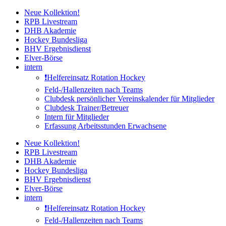
Zum
Neue Kollektion!
Inhalt
RPB Livestream
springen
DHB Akademie
Hockey Bundesliga
BHV Ergebnisdienst
Elver-Börse
intern
❗️Helfereinsatz Rotation Hockey
Feld-/Hallenzeiten nach Teams
Clubdesk persönlicher Vereinskalender für Mitglieder
Clubdesk Trainer/Betreuer
Intern für Mitglieder
Erfassung Arbeitsstunden Erwachsene
Neue Kollektion!
RPB Livestream
DHB Akademie
Hockey Bundesliga
BHV Ergebnisdienst
Elver-Börse
intern
❗️Helfereinsatz Rotation Hockey
Feld-/Hallenzeiten nach Teams