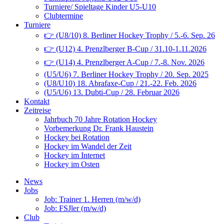
Turniere/ Spieltage Kinder U5-U10
Clubtermine
Turniere
👉 (U8/10) 8. Berliner Hockey Trophy / 5.-6. Sep. 26
👉 (U12) 4. Prenzlberger B-Cup / 31.10-1.11.2026
👉 (U14) 4. Prenzlberger A-Cup / 7.-8. Nov. 2026
(U5/U6) 7. Berliner Hockey Trophy / 20. Sep. 2025
(U8/U10) 18. Abrafaxe-Cup / 21.-22. Feb. 2026
(U5/U6) 13. Dubti-Cup / 28. Februar 2026
Kontakt
Zeitreise
Jahrbuch 70 Jahre Rotation Hockey
Vorbemerkung Dr. Frank Haustein
Hockey bei Rotation
Hockey im Wandel der Zeit
Hockey im Internet
Hockey im Osten
News
Jobs
Job: Trainer 1. Herren (m/w/d)
Job: FSJler (m/w/d)
Club