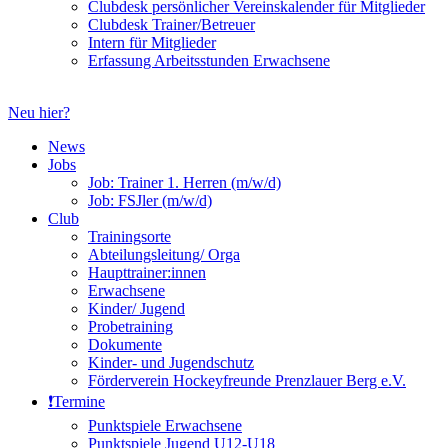
Clubdesk persönlicher Vereinskalender für Mitglieder
Clubdesk Trainer/Betreuer
Intern für Mitglieder
Erfassung Arbeitsstunden Erwachsene
Neu hier?
News
Jobs
Job: Trainer 1. Herren (m/w/d)
Job: FSJler (m/w/d)
Club
Trainingsorte
Abteilungsleitung/ Orga
Haupttrainer:innen
Erwachsene
Kinder/ Jugend
Probetraining
Dokumente
Kinder- und Jugendschutz
Förderverein Hockeyfreunde Prenzlauer Berg e.V.
❗️Termine
Punktspiele Erwachsene
Punktspiele Jugend U12-U18