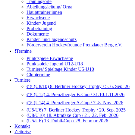
Trainingsorte
Abteilungsleitung/ Orga
Haupttrainer:innen
Erwachsene
Kinder/ Jugend
Probetraining
Dokumente
Kinder- und Jugendschutz
Förderverein Hockeyfreunde Prenzlauer Berg e.V.
❗️Termine
Punktspiele Erwachsene
Punktspiele Jugend U12-U18
Turniere/ Spieltage Kinder U5-U10
Clubtermine
Turniere
👉 (U8/10) 8. Berliner Hockey Trophy / 5.-6. Sep. 26
👉 (U12) 4. Prenzlberger B-Cup / 31.10-1.11.2026
👉 (U14) 4. Prenzlberger A-Cup / 7.-8. Nov. 2026
(U5/U6) 7. Berliner Hockey Trophy / 20. Sep. 2025
(U8/U10) 18. Abrafaxe-Cup / 21.-22. Feb. 2026
(U5/U6) 13. Dubti-Cup / 28. Februar 2026
Kontakt
Zeitreise