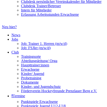
Clubdesk persönlicher Vereinskalender für Mitglieder
Clubdesk Trainer/Betreuer
Intern für Mitglieder
Erfassung Arbeitsstunden Erwachsene
Neu hier?
News
Jobs
Job: Trainer 1. Herren (m/w/d)
Job: FSJler (m/w/d)
Club
Trainingsorte
Abteilungsleitung/ Orga
Haupttrainer:innen
Erwachsene
Kinder/ Jugend
Probetraining
Dokumente
Kinder- und Jugendschutz
Förderverein Hockeyfreunde Prenzlauer Berg e.V.
❗️Termine
Punktspiele Erwachsene
Punktspiele Jugend U12-U18