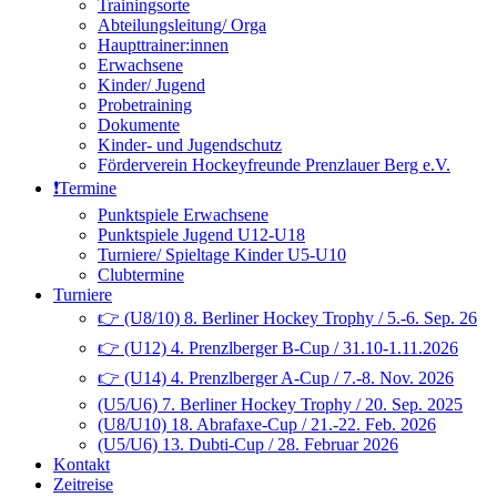
Trainingsorte
Abteilungsleitung/ Orga
Haupttrainer:innen
Erwachsene
Kinder/ Jugend
Probetraining
Dokumente
Kinder- und Jugendschutz
Förderverein Hockeyfreunde Prenzlauer Berg e.V.
❗️Termine
Punktspiele Erwachsene
Punktspiele Jugend U12-U18
Turniere/ Spieltage Kinder U5-U10
Clubtermine
Turniere
👉 (U8/10) 8. Berliner Hockey Trophy / 5.-6. Sep. 26
👉 (U12) 4. Prenzlberger B-Cup / 31.10-1.11.2026
👉 (U14) 4. Prenzlberger A-Cup / 7.-8. Nov. 2026
(U5/U6) 7. Berliner Hockey Trophy / 20. Sep. 2025
(U8/U10) 18. Abrafaxe-Cup / 21.-22. Feb. 2026
(U5/U6) 13. Dubti-Cup / 28. Februar 2026
Kontakt
Zeitreise