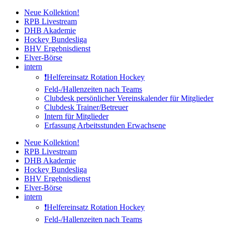
Zum
Neue Kollektion!
Inhalt
RPB Livestream
springen
DHB Akademie
Hockey Bundesliga
BHV Ergebnisdienst
Elver-Börse
intern
❗️Helfereinsatz Rotation Hockey
Feld-/Hallenzeiten nach Teams
Clubdesk persönlicher Vereinskalender für Mitglieder
Clubdesk Trainer/Betreuer
Intern für Mitglieder
Erfassung Arbeitsstunden Erwachsene
Neue Kollektion!
RPB Livestream
DHB Akademie
Hockey Bundesliga
BHV Ergebnisdienst
Elver-Börse
intern
❗️Helfereinsatz Rotation Hockey
Feld-/Hallenzeiten nach Teams