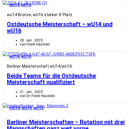
wU14
,
wU16
wu14 Bronze; wU16 starker 4. Platz
Ostdeutsche Meisterschaft – wU14 und
wU16
28. Jan.. 2023
von Frank Haustein
wU14
,
wU16
Berliner Meisterschaft wU14/wU16
Beide Teams für die Ostdeutsche
Meisterschaft qualifiziert
21. Jan.. 2023
von Dr. Frank Haustein
mU14
,
wU14
,
wU16
Berliner Meisterschaften – Rotation mit drei
Mannschaften ganz weit vorne