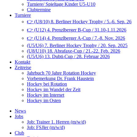
Turniere/ Spieltage Kinder U5-U10
Clubtermine
Turniere
👉 (U8/10) 8. Berliner Hockey Trophy / 5.-6. Sep. 26
👉 (U12) 4. Prenzlberger B-Cup / 31.10-1.11.2026
👉 (U14) 4. Prenzlberger A-Cup / 7.-8. Nov. 2026
(U5/U6) 7. Berliner Hockey Trophy / 20. Sep. 2025
(U8/U10) 18. Abrafaxe-Cup / 21.-22. Feb. 2026
(U5/U6) 13. Dubti-Cup / 28. Februar 2026
Kontakt
Zeitreise
Jahrbuch 70 Jahre Rotation Hockey
Vorbemerkung Dr. Frank Haustein
Hockey bei Rotation
Hockey im Wandel der Zeit
Hockey im Internet
Hockey im Osten
News
Jobs
Job: Trainer 1. Herren (m/w/d)
Job: FSJler (m/w/d)
Club