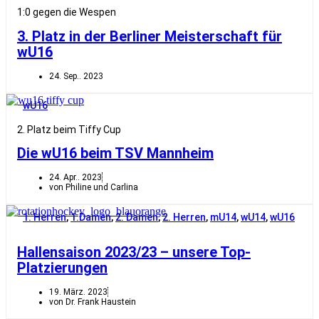
1:0 gegen die Wespen
3. Platz in der Berliner Meisterschaft für
wU16
24. Sep.. 2023
wU16
2. Platz beim Tiffy Cup
Die wU16 beim TSV Mannheim
24. Apr.. 2023
von Philine und Carlina
1. Herren
,
1.Damen
,
2. Damen
,
2. Herren
,
mU14
,
wU14
,
wU16
Hallensaison 2023/23 – unsere Top-
Platzierungen
19. März. 2023
von Dr. Frank Haustein