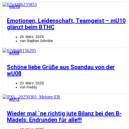
mU10
Emotionen, Leidenschaft, Teamgeist – mU10
glänzt beim BTHC
26. März. 2025
von Stephan Schröter
wU08
Schöne liebe Grüße aus Spandau von der
wU08
23. März. 2025
von Freddy
wU12
Wieder mal ´ne richtig jute Bilanz bei den B-
Mädels: Endrunden für alle!!!