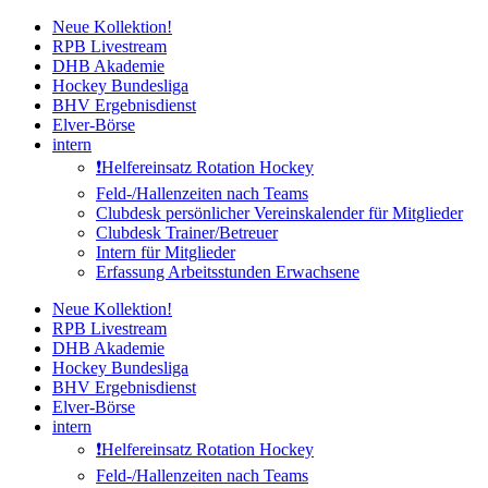
Zum
Neue Kollektion!
Inhalt
RPB Livestream
springen
DHB Akademie
Hockey Bundesliga
BHV Ergebnisdienst
Elver-Börse
intern
❗️Helfereinsatz Rotation Hockey
Feld-/Hallenzeiten nach Teams
Clubdesk persönlicher Vereinskalender für Mitglieder
Clubdesk Trainer/Betreuer
Intern für Mitglieder
Erfassung Arbeitsstunden Erwachsene
Neue Kollektion!
RPB Livestream
DHB Akademie
Hockey Bundesliga
BHV Ergebnisdienst
Elver-Börse
intern
❗️Helfereinsatz Rotation Hockey
Feld-/Hallenzeiten nach Teams