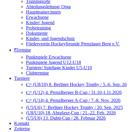
Trainingsorte
Abteilungsleitung/ Orga
Haupttrainer:innen
Erwachsene
Kinder/ Jugend
Probetraining
Dokumente
Kinder- und Jugendschutz
Förderverein Hockeyfreunde Prenzlauer Berg e.V.
❗️Termine
Punktspiele Erwachsene
Punktspiele Jugend U12-U18
Turniere/ Spieltage Kinder U5-U10
Clubtermine
Turniere
👉 (U8/10) 8. Berliner Hockey Trophy / 5.-6. Sep. 26
👉 (U12) 4. Prenzlberger B-Cup / 31.10-1.11.2026
👉 (U14) 4. Prenzlberger A-Cup / 7.-8. Nov. 2026
(U5/U6) 7. Berliner Hockey Trophy / 20. Sep. 2025
(U8/U10) 18. Abrafaxe-Cup / 21.-22. Feb. 2026
(U5/U6) 13. Dubti-Cup / 28. Februar 2026
Kontakt
Zeitreise