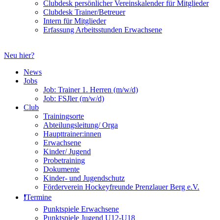
Clubdesk persönlicher Vereinskalender für Mitglieder
Clubdesk Trainer/Betreuer
Intern für Mitglieder
Erfassung Arbeitsstunden Erwachsene
Neu hier?
News
Jobs
Job: Trainer 1. Herren (m/w/d)
Job: FSJler (m/w/d)
Club
Trainingsorte
Abteilungsleitung/ Orga
Haupttrainer:innen
Erwachsene
Kinder/ Jugend
Probetraining
Dokumente
Kinder- und Jugendschutz
Förderverein Hockeyfreunde Prenzlauer Berg e.V.
❗️Termine
Punktspiele Erwachsene
Punktspiele Jugend U12-U18