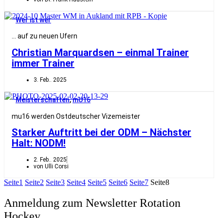
Wer ist wer
… auf zu neuen Ufern
Christian Marquardsen – einmal Trainer
immer Trainer
3. Feb.. 2025
Meisterschaften
,
mU16
mu16 werden Ostdeutscher Vizemeister
Starker Auftritt bei der ODM – Nächster
Halt: NODM!
2. Feb.. 2025
von Ulli Corsi
Seite
1
Seite
2
Seite
3
Seite
4
Seite
5
Seite
6
Seite
7
Seite
8
Anmeldung zum Newsletter Rotation
Hockey