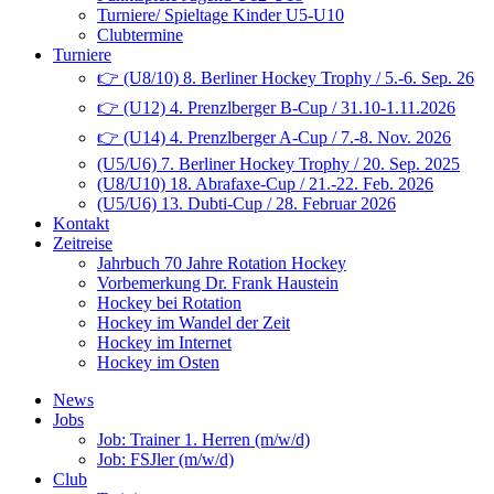
Turniere/ Spieltage Kinder U5-U10
Clubtermine
Turniere
👉 (U8/10) 8. Berliner Hockey Trophy / 5.-6. Sep. 26
👉 (U12) 4. Prenzlberger B-Cup / 31.10-1.11.2026
👉 (U14) 4. Prenzlberger A-Cup / 7.-8. Nov. 2026
(U5/U6) 7. Berliner Hockey Trophy / 20. Sep. 2025
(U8/U10) 18. Abrafaxe-Cup / 21.-22. Feb. 2026
(U5/U6) 13. Dubti-Cup / 28. Februar 2026
Kontakt
Zeitreise
Jahrbuch 70 Jahre Rotation Hockey
Vorbemerkung Dr. Frank Haustein
Hockey bei Rotation
Hockey im Wandel der Zeit
Hockey im Internet
Hockey im Osten
News
Jobs
Job: Trainer 1. Herren (m/w/d)
Job: FSJler (m/w/d)
Club