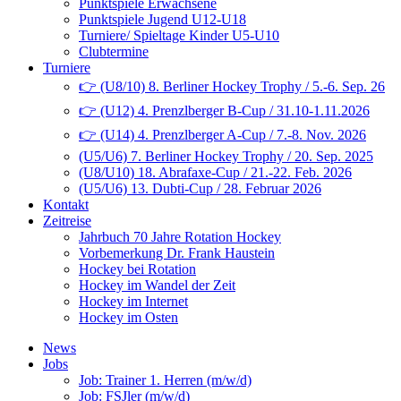
Punktspiele Erwachsene
Punktspiele Jugend U12-U18
Turniere/ Spieltage Kinder U5-U10
Clubtermine
Turniere
👉 (U8/10) 8. Berliner Hockey Trophy / 5.-6. Sep. 26
👉 (U12) 4. Prenzlberger B-Cup / 31.10-1.11.2026
👉 (U14) 4. Prenzlberger A-Cup / 7.-8. Nov. 2026
(U5/U6) 7. Berliner Hockey Trophy / 20. Sep. 2025
(U8/U10) 18. Abrafaxe-Cup / 21.-22. Feb. 2026
(U5/U6) 13. Dubti-Cup / 28. Februar 2026
Kontakt
Zeitreise
Jahrbuch 70 Jahre Rotation Hockey
Vorbemerkung Dr. Frank Haustein
Hockey bei Rotation
Hockey im Wandel der Zeit
Hockey im Internet
Hockey im Osten
News
Jobs
Job: Trainer 1. Herren (m/w/d)
Job: FSJler (m/w/d)