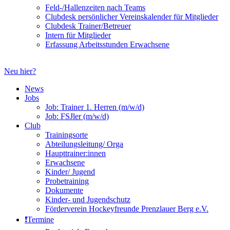
Feld-/Hallenzeiten nach Teams
Clubdesk persönlicher Vereinskalender für Mitglieder
Clubdesk Trainer/Betreuer
Intern für Mitglieder
Erfassung Arbeitsstunden Erwachsene
Neu hier?
News
Jobs
Job: Trainer 1. Herren (m/w/d)
Job: FSJler (m/w/d)
Club
Trainingsorte
Abteilungsleitung/ Orga
Haupttrainer:innen
Erwachsene
Kinder/ Jugend
Probetraining
Dokumente
Kinder- und Jugendschutz
Förderverein Hockeyfreunde Prenzlauer Berg e.V.
❗️Termine