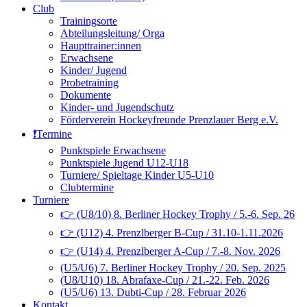
Club
Trainingsorte
Abteilungsleitung/ Orga
Haupttrainer:innen
Erwachsene
Kinder/ Jugend
Probetraining
Dokumente
Kinder- und Jugendschutz
Förderverein Hockeyfreunde Prenzlauer Berg e.V.
❗️Termine
Punktspiele Erwachsene
Punktspiele Jugend U12-U18
Turniere/ Spieltage Kinder U5-U10
Clubtermine
Turniere
👉 (U8/10) 8. Berliner Hockey Trophy / 5.-6. Sep. 26
👉 (U12) 4. Prenzlberger B-Cup / 31.10-1.11.2026
👉 (U14) 4. Prenzlberger A-Cup / 7.-8. Nov. 2026
(U5/U6) 7. Berliner Hockey Trophy / 20. Sep. 2025
(U8/U10) 18. Abrafaxe-Cup / 21.-22. Feb. 2026
(U5/U6) 13. Dubti-Cup / 28. Februar 2026
Kontakt