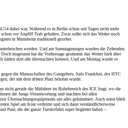
14 dabei war. Während es in Berlin schon seit Tagen nicht mehr
 schon vor Anpfiff Trab gehalten. Zwar sollte sich das Wetter noch
gsten in Mannheim traditionell gezeltet.
r unterbrochen werden. Und am Samstagmorgen wurden die Zeltenden
och insgesamt hat die Vorhersage gestimmt: das Wetter hielt über
alls hätten dort alle übernachten können. Und am Montag wurde es
14 gegen die Mannschaften des Gastgebers, Safo Frankfurt, des HTC
n, der mit dem dritten Platz belohnt wurde.
an nicht gerade die Mitfahrer im Ruhebereich des ICE fragt, wo die
ahmen die Jungs Verantwortung und machten bei allen
anzen Übernachtungsequipments um alles gekümmert. Auch sonst blieb
ersten Spiel am Knie verletzte und sich dann verständlicherweise
d Paul, die die ganze Turnierfahrt super begleitet haben –