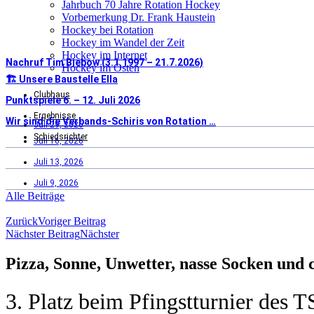
Jahrbuch 70 Jahre Rotation Hockey
Vorbemerkung Dr. Frank Haustein
Hockey bei Rotation
Hockey im Wandel der Zeit
Hockey im Internet
Nachruf Tim Biebow (3.1.1997 – 21.7.2026)
Hockey im Osten
🏗️ Unsere Baustelle Ella
Clubhaus
Punktspiele 6. – 12. Juli 2026
Ergebnisse
Wir sind die Verbands-Schiris von Rotation …
Juli 29, 2026
Schiedsrichter
Juli 16, 2026
Juli 13, 2026
Juli 9, 2026
Alle Beiträge
Zurück
Voriger Beitrag
Nächster Beitrag
Nächster
Pizza, Sonne, Unwetter, nasse Socken und c
3. Platz beim Pfingstturnier de