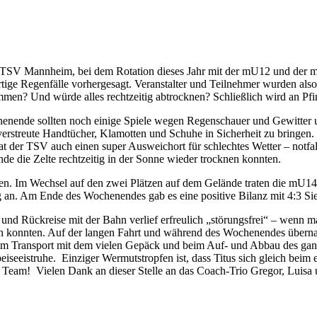
TSV Mannheim, bei dem Rotation dieses Jahr mit der mU12 und der mU
rtige Regenfälle vorhergesagt. Veranstalter und Teilnehmer wurden also
mmen? Und würde alles rechtzeitig abtrocknen? Schließlich wird an Pfin
henende sollten noch einige Spiele wegen Regenschauer und Gewitte
streute Handtücher, Klamotten und Schuhe in Sicherheit zu bringen. D
at der TSV auch einen super Ausweichort für schlechtes Wetter – notf
de die Zelte rechtzeitig in der Sonne wieder trocknen konnten.
ieren. Im Wechsel auf den zwei Plätzen auf dem Gelände traten die mU
n. Am Ende des Wochenendes gab es eine positive Bilanz mit 4:3 Siege
 und Rückreise mit der Bahn verlief erfreulich „störungsfrei“ – wenn m
den konnten. Auf der langen Fahrt und während des Wochenendes übern
 beim Transport mit dem vielen Gepäck und beim Auf- und Abbau des g
eiseeistruhe. Einziger Wermutstropfen ist, dass Titus sich gleich beim 
Team! Vielen Dank an dieser Stelle an das Coach-Trio Gregor, Luisa un