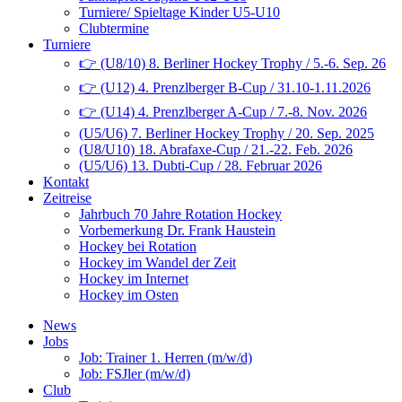
Turniere/ Spieltage Kinder U5-U10
Clubtermine
Turniere
👉 (U8/10) 8. Berliner Hockey Trophy / 5.-6. Sep. 26
👉 (U12) 4. Prenzlberger B-Cup / 31.10-1.11.2026
👉 (U14) 4. Prenzlberger A-Cup / 7.-8. Nov. 2026
(U5/U6) 7. Berliner Hockey Trophy / 20. Sep. 2025
(U8/U10) 18. Abrafaxe-Cup / 21.-22. Feb. 2026
(U5/U6) 13. Dubti-Cup / 28. Februar 2026
Kontakt
Zeitreise
Jahrbuch 70 Jahre Rotation Hockey
Vorbemerkung Dr. Frank Haustein
Hockey bei Rotation
Hockey im Wandel der Zeit
Hockey im Internet
Hockey im Osten
News
Jobs
Job: Trainer 1. Herren (m/w/d)
Job: FSJler (m/w/d)
Club