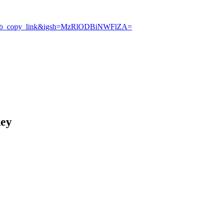
_web_copy_link&igsh=MzRlODBiNWFlZA=
key