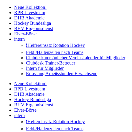
Zum
Neue Kollektion!
Inhalt
RPB Livestream
springen
DHB Akademie
Hockey Bundesliga
BHV Ergebnisdienst
Elver-Börse
intern
❗️Helfereinsatz Rotation Hockey
Feld-/Hallenzeiten nach Teams
Clubdesk persönlicher Vereinskalender für Mitglieder
Clubdesk Trainer/Betreuer
Intern für Mitglieder
Erfassung Arbeitsstunden Erwachsene
Neue Kollektion!
RPB Livestream
DHB Akademie
Hockey Bundesliga
BHV Ergebnisdienst
Elver-Börse
intern
❗️Helfereinsatz Rotation Hockey
Feld-/Hallenzeiten nach Teams