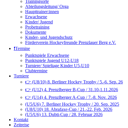
Trainingsorte
Abteilungsleitung/ Orga
Haupttrainer:innen
Erwachsene
Kinder/ Jugend
Probetraining
Dokumente
Kinder- und Jugendschutz
Förderverein Hockeyfreunde Prenzlauer Berg e.V.
❗️Termine
Punktspiele Erwachsene
Punktspiele Jugend U12-U18
Turniere/ Spieltage Kinder U5-U10
Clubtermine
Turniere
👉 (U8/10) 8. Berliner Hockey Trophy / 5.-6. Sep. 26
👉 (U12) 4. Prenzlberger B-Cup / 31.10-1.11.2026
👉 (U14) 4. Prenzlberger A-Cup / 7.-8. Nov. 2026
(U5/U6) 7. Berliner Hockey Trophy / 20. Sep. 2025
(U8/U10) 18. Abrafaxe-Cup / 21.-22. Feb. 2026
(U5/U6) 13. Dubti-Cup / 28. Februar 2026
Kontakt
Zeitreise