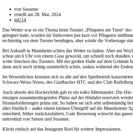
von Susanne
erstellt am
28. Mai. 2024
mU14
Das Wetter war so ein Thema beim Turnier „Pfingsten am Turm“ des 
geregnet hatte, wurden im Südwesten just kurz vor Pfingsten sintfluta
rechtzeitig vor dem Turnier beruhigen, aber würde die Vorhersage sti
Bei Ankunft in Mannheim schien das Wetter zu halten. Aber am Woc
schon um 6 Uhr von einem Guss geweckt, um schnell noch draußen ver
weite Strecken des Turniers. Mit der großen Halle auf dem Gelände h
dann auch noch richtig sommerlich schön, sodass während der Endrun
Im Wesentlichen konnten sich so alle auf den Spielbetrieb konzentr
Schwarz-Weiss Neuss, des Gladbacher HTC und des Club Raffelberg a
Auch abseits des Hockeyfelds gab es ein tolles Miteinander: Die Hin-
einzigen zusammenliegenden Plätze auf der Hinfahrt reserviert wer
Herausforderungen prima mit. So haben sie sich sehr selbstständig
alles friedlich – außer einem kleinen Übergriff auf die Mannheimer Sp
entschied, früher zurückzufahren. Gute Besserung wünscht das ganze 
unterstützt von Simon und Susanne.
Klickt einfach auf das Instagram Reel für weitere Impressionen.