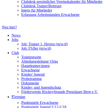
Clubdesk persönlicher Vereinskalender für Mitglieder
Clubdesk Trainer/Betreuer
Intern für Mitglieder
Erfassung Arbeitsstunden Erwachsene
Neu hier?
News
Jobs
Job: Trainer 1. Herren (m/w/d)
Job: FSJler (m/w/d)
Club
Trainingsorte
Abteilungsleitung/ Orga
Haupttrainer:innen
Erwachsene
Kinder/ Jugend
Probetraining
Dokumente
Kinder- und Jugendschutz
Förderverein Hockeyfreunde Prenzlauer Berg e.V.
❗️Termine
Punktspiele Erwachsene
Punktspiele Jugend U12-U18