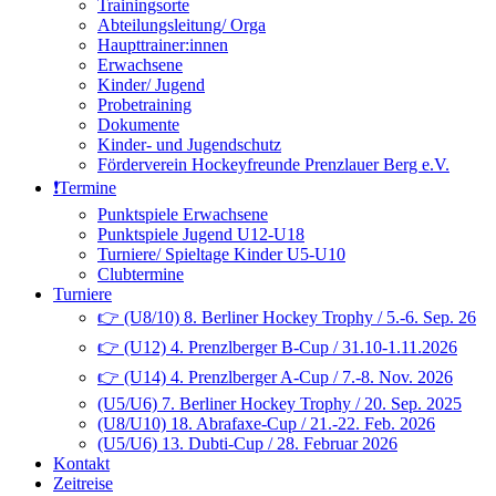
Trainingsorte
Abteilungsleitung/ Orga
Haupttrainer:innen
Erwachsene
Kinder/ Jugend
Probetraining
Dokumente
Kinder- und Jugendschutz
Förderverein Hockeyfreunde Prenzlauer Berg e.V.
❗️Termine
Punktspiele Erwachsene
Punktspiele Jugend U12-U18
Turniere/ Spieltage Kinder U5-U10
Clubtermine
Turniere
👉 (U8/10) 8. Berliner Hockey Trophy / 5.-6. Sep. 26
👉 (U12) 4. Prenzlberger B-Cup / 31.10-1.11.2026
👉 (U14) 4. Prenzlberger A-Cup / 7.-8. Nov. 2026
(U5/U6) 7. Berliner Hockey Trophy / 20. Sep. 2025
(U8/U10) 18. Abrafaxe-Cup / 21.-22. Feb. 2026
(U5/U6) 13. Dubti-Cup / 28. Februar 2026
Kontakt
Zeitreise