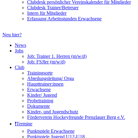
Clubdesk persönlicher Vereinskalender für Mitglieder
Clubdesk Trainer/Betreuer
Intern für Mitglieder
Erfassung Arbeitsstunden Erwachsene
Neu hier?
News
Jobs
Job: Trainer 1. Herren (m/w/d)
Job: FSJler (m/w/d)
Club
Trainingsorte
Abteilungsleitung/ Orga
Haupttrainer:innen
Erwachsene
Kinder/ Jugend
Probetraining
Dokumente
Kinder- und Jugendschutz
Förderverein Hockeyfreunde Prenzlauer Berg e.V.
❗️Termine
Punktspiele Erwachsene
Punktspiele Jugend U12-U18