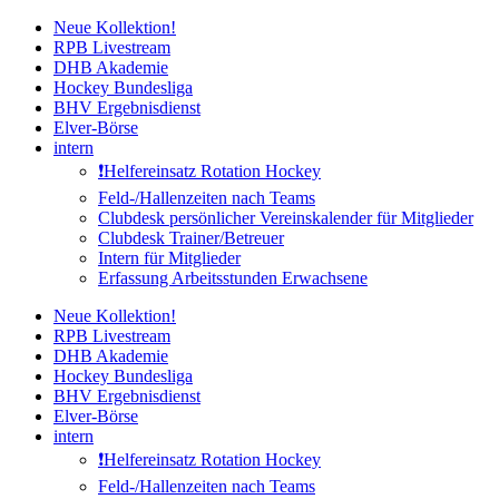
Zum
Neue Kollektion!
Inhalt
RPB Livestream
springen
DHB Akademie
Hockey Bundesliga
BHV Ergebnisdienst
Elver-Börse
intern
❗️Helfereinsatz Rotation Hockey
Feld-/Hallenzeiten nach Teams
Clubdesk persönlicher Vereinskalender für Mitglieder
Clubdesk Trainer/Betreuer
Intern für Mitglieder
Erfassung Arbeitsstunden Erwachsene
Neue Kollektion!
RPB Livestream
DHB Akademie
Hockey Bundesliga
BHV Ergebnisdienst
Elver-Börse
intern
❗️Helfereinsatz Rotation Hockey
Feld-/Hallenzeiten nach Teams