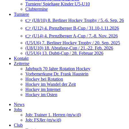
Turniere/ Spieltage Kinder U5-U10
Clubtermine
Turniere
👉 (U8/10) 8. Berliner Hockey Trophy / 5.-6. Sep. 26
👉 (U12) 4. Prenzlberger B-Cup / 31.10-1.11.2026
👉 (U14) 4. Prenzlberger A-Cup / 7.-8. Nov. 2026
(U5/U6) 7. Berliner Hockey Trophy / 20. Sep. 2025
(U8/U10) 18. Abrafaxe-Cup / 21.-22. Feb. 2026
(U5/U6) 13. Dubti-Cup / 28. Februar 2026
Kontakt
Zeitreise
Jahrbuch 70 Jahre Rotation Hockey
Vorbemerkung Dr. Frank Haustein
Hockey bei Rotation
Hockey im Wandel der Zeit
Hockey im Internet
Hockey im Osten
News
Jobs
Job: Trainer 1. Herren (m/w/d)
Job: FSJler (m/w/d)
Club