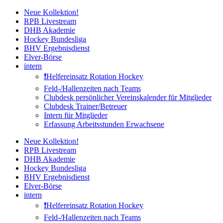
Zum
Neue Kollektion!
Inhalt
RPB Livestream
springen
DHB Akademie
Hockey Bundesliga
BHV Ergebnisdienst
Elver-Börse
intern
❗️Helfereinsatz Rotation Hockey
Feld-/Hallenzeiten nach Teams
Clubdesk persönlicher Vereinskalender für Mitglieder
Clubdesk Trainer/Betreuer
Intern für Mitglieder
Erfassung Arbeitsstunden Erwachsene
Neue Kollektion!
RPB Livestream
DHB Akademie
Hockey Bundesliga
BHV Ergebnisdienst
Elver-Börse
intern
❗️Helfereinsatz Rotation Hockey
Feld-/Hallenzeiten nach Teams