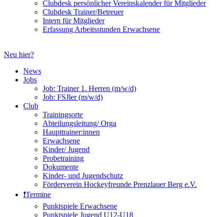
Clubdesk persönlicher Vereinskalender für Mitglieder
Clubdesk Trainer/Betreuer
Intern für Mitglieder
Erfassung Arbeitsstunden Erwachsene
Neu hier?
News
Jobs
Job: Trainer 1. Herren (m/w/d)
Job: FSJler (m/w/d)
Club
Trainingsorte
Abteilungsleitung/ Orga
Haupttrainer:innen
Erwachsene
Kinder/ Jugend
Probetraining
Dokumente
Kinder- und Jugendschutz
Förderverein Hockeyfreunde Prenzlauer Berg e.V.
❗️Termine
Punktspiele Erwachsene
Punktspiele Jugend U12-U18