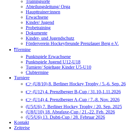
Trainingsorte
Abteilungsleitung/ Orga
Haupttrainer:innen
Erwachsene
Kinder/ Jugend
Probetraining
Dokumente
Kinder- und Jugendschutz
Förderverein Hockeyfreunde Prenzlauer Berg e.V.
❗️Termine
Punktspiele Erwachsene
Punktspiele Jugend U12-U18
Turniere/ Spieltage Kinder U5-U10
Clubtermine
Turniere
👉 (U8/10) 8. Berliner Hockey Trophy / 5.-6. Sep. 26
👉 (U12) 4. Prenzlberger B-Cup / 31.10-1.11.2026
👉 (U14) 4. Prenzlberger A-Cup / 7.-8. Nov. 2026
(U5/U6) 7. Berliner Hockey Trophy / 20. Sep. 2025
(U8/U10) 18. Abrafaxe-Cup / 21.-22. Feb. 2026
(U5/U6) 13. Dubti-Cup / 28. Februar 2026
Kontakt
Zeitreise