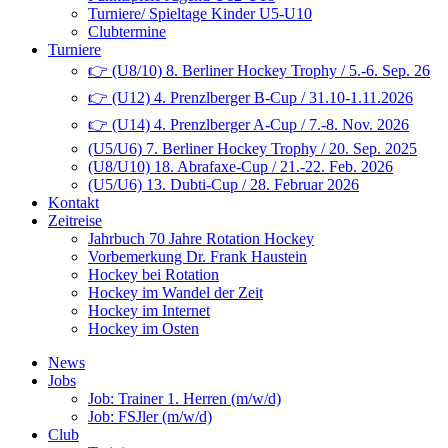
Turniere/ Spieltage Kinder U5-U10
Clubtermine
Turniere
👉 (U8/10) 8. Berliner Hockey Trophy / 5.-6. Sep. 26
👉 (U12) 4. Prenzlberger B-Cup / 31.10-1.11.2026
👉 (U14) 4. Prenzlberger A-Cup / 7.-8. Nov. 2026
(U5/U6) 7. Berliner Hockey Trophy / 20. Sep. 2025
(U8/U10) 18. Abrafaxe-Cup / 21.-22. Feb. 2026
(U5/U6) 13. Dubti-Cup / 28. Februar 2026
Kontakt
Zeitreise
Jahrbuch 70 Jahre Rotation Hockey
Vorbemerkung Dr. Frank Haustein
Hockey bei Rotation
Hockey im Wandel der Zeit
Hockey im Internet
Hockey im Osten
News
Jobs
Job: Trainer 1. Herren (m/w/d)
Job: FSJler (m/w/d)
Club