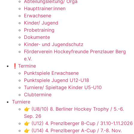
Abteilungsleitung/ Orga
Haupttrainer:innen
Erwachsene
Kinder/ Jugend
Probetraining
Dokumente
Kinder- und Jugendschutz
Förderverein Hockeyfreunde Prenzlauer Berg
e.V.
❗️Termine
Punktspiele Erwachsene
Punktspiele Jugend U12-U18
Turniere/ Spieltage Kinder U5-U10
Clubtermine
Turniere
👉 (U8/10) 8. Berliner Hockey Trophy / 5.-6.
Sep. 26
👉 (U12) 4. Prenzlberger B-Cup / 31.10-1.11.2026
👉 (U14) 4. Prenzlberger A-Cup / 7.-8. Nov.