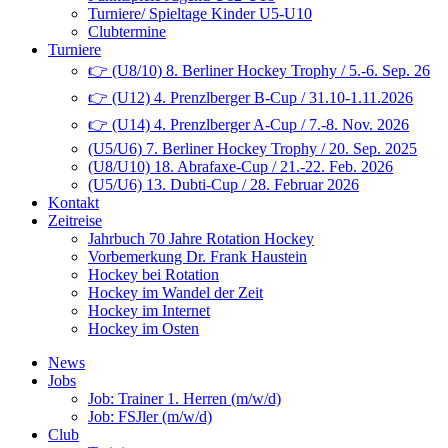
Turniere/ Spieltage Kinder U5-U10
Clubtermine
Turniere
👉 (U8/10) 8. Berliner Hockey Trophy / 5.-6. Sep. 26
👉 (U12) 4. Prenzlberger B-Cup / 31.10-1.11.2026
👉 (U14) 4. Prenzlberger A-Cup / 7.-8. Nov. 2026
(U5/U6) 7. Berliner Hockey Trophy / 20. Sep. 2025
(U8/U10) 18. Abrafaxe-Cup / 21.-22. Feb. 2026
(U5/U6) 13. Dubti-Cup / 28. Februar 2026
Kontakt
Zeitreise
Jahrbuch 70 Jahre Rotation Hockey
Vorbemerkung Dr. Frank Haustein
Hockey bei Rotation
Hockey im Wandel der Zeit
Hockey im Internet
Hockey im Osten
News
Jobs
Job: Trainer 1. Herren (m/w/d)
Job: FSJler (m/w/d)
Club