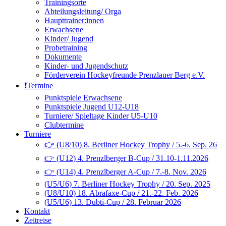
Trainingsorte
Abteilungsleitung/ Orga
Haupttrainer:innen
Erwachsene
Kinder/ Jugend
Probetraining
Dokumente
Kinder- und Jugendschutz
Förderverein Hockeyfreunde Prenzlauer Berg e.V.
❗️Termine
Punktspiele Erwachsene
Punktspiele Jugend U12-U18
Turniere/ Spieltage Kinder U5-U10
Clubtermine
Turniere
👉 (U8/10) 8. Berliner Hockey Trophy / 5.-6. Sep. 26
👉 (U12) 4. Prenzlberger B-Cup / 31.10-1.11.2026
👉 (U14) 4. Prenzlberger A-Cup / 7.-8. Nov. 2026
(U5/U6) 7. Berliner Hockey Trophy / 20. Sep. 2025
(U8/U10) 18. Abrafaxe-Cup / 21.-22. Feb. 2026
(U5/U6) 13. Dubti-Cup / 28. Februar 2026
Kontakt
Zeitreise