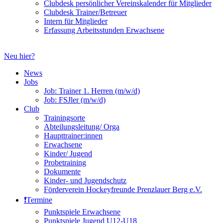
Clubdesk persönlicher Vereinskalender für Mitglieder
Clubdesk Trainer/Betreuer
Intern für Mitglieder
Erfassung Arbeitsstunden Erwachsene
Neu hier?
News
Jobs
Job: Trainer 1. Herren (m/w/d)
Job: FSJler (m/w/d)
Club
Trainingsorte
Abteilungsleitung/ Orga
Haupttrainer:innen
Erwachsene
Kinder/ Jugend
Probetraining
Dokumente
Kinder- und Jugendschutz
Förderverein Hockeyfreunde Prenzlauer Berg e.V.
❗️Termine
Punktspiele Erwachsene
Punktspiele Jugend U12-U18