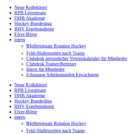
Zum
Neue Kollektion!
Inhalt
RPB Livestream
springen
DHB Akademie
Hockey Bundesliga
BHV Ergebnisdienst
Elver-Börse
intern
❗️Helfereinsatz Rotation Hockey
Feld-/Hallenzeiten nach Teams
Clubdesk persönlicher Vereinskalender für Mitglieder
Clubdesk Trainer/Betreuer
Intern für Mitglieder
Erfassung Arbeitsstunden Erwachsene
Neue Kollektion!
RPB Livestream
DHB Akademie
Hockey Bundesliga
BHV Ergebnisdienst
Elver-Börse
intern
❗️Helfereinsatz Rotation Hockey
Feld-/Hallenzeiten nach Teams