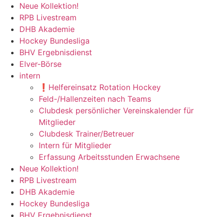
Zum
Neue Kollektion!
Inhalt
RPB Livestream
springen
DHB Akademie
Hockey Bundesliga
BHV Ergebnisdienst
Elver-Börse
intern
❗️Helfereinsatz Rotation Hockey
Feld-/Hallenzeiten nach Teams
Clubdesk persönlicher Vereinskalender für
Mitglieder
Clubdesk Trainer/Betreuer
Intern für Mitglieder
Erfassung Arbeitsstunden Erwachsene
Neue Kollektion!
RPB Livestream
DHB Akademie
Hockey Bundesliga
BHV Ergebnisdienst