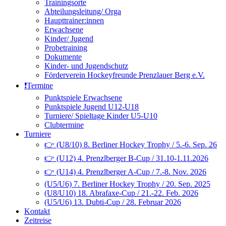
Trainingsorte
Abteilungsleitung/ Orga
Haupttrainer:innen
Erwachsene
Kinder/ Jugend
Probetraining
Dokumente
Kinder- und Jugendschutz
Förderverein Hockeyfreunde Prenzlauer Berg e.V.
❗️Termine
Punktspiele Erwachsene
Punktspiele Jugend U12-U18
Turniere/ Spieltage Kinder U5-U10
Clubtermine
Turniere
👉 (U8/10) 8. Berliner Hockey Trophy / 5.-6. Sep. 26
👉 (U12) 4. Prenzlberger B-Cup / 31.10-1.11.2026
👉 (U14) 4. Prenzlberger A-Cup / 7.-8. Nov. 2026
(U5/U6) 7. Berliner Hockey Trophy / 20. Sep. 2025
(U8/U10) 18. Abrafaxe-Cup / 21.-22. Feb. 2026
(U5/U6) 13. Dubti-Cup / 28. Februar 2026
Kontakt
Zeitreise