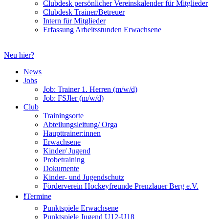
Clubdesk persönlicher Vereinskalender für Mitglieder
Clubdesk Trainer/Betreuer
Intern für Mitglieder
Erfassung Arbeitsstunden Erwachsene
Neu hier?
News
Jobs
Job: Trainer 1. Herren (m/w/d)
Job: FSJler (m/w/d)
Club
Trainingsorte
Abteilungsleitung/ Orga
Haupttrainer:innen
Erwachsene
Kinder/ Jugend
Probetraining
Dokumente
Kinder- und Jugendschutz
Förderverein Hockeyfreunde Prenzlauer Berg e.V.
❗️Termine
Punktspiele Erwachsene
Punktspiele Jugend U12-U18