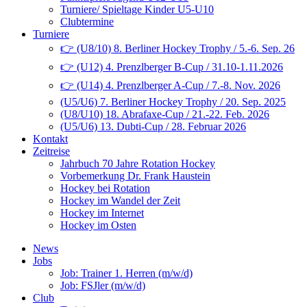
Turniere/ Spieltage Kinder U5-U10
Clubtermine
Turniere
👉 (U8/10) 8. Berliner Hockey Trophy / 5.-6. Sep. 26
👉 (U12) 4. Prenzlberger B-Cup / 31.10-1.11.2026
👉 (U14) 4. Prenzlberger A-Cup / 7.-8. Nov. 2026
(U5/U6) 7. Berliner Hockey Trophy / 20. Sep. 2025
(U8/U10) 18. Abrafaxe-Cup / 21.-22. Feb. 2026
(U5/U6) 13. Dubti-Cup / 28. Februar 2026
Kontakt
Zeitreise
Jahrbuch 70 Jahre Rotation Hockey
Vorbemerkung Dr. Frank Haustein
Hockey bei Rotation
Hockey im Wandel der Zeit
Hockey im Internet
Hockey im Osten
News
Jobs
Job: Trainer 1. Herren (m/w/d)
Job: FSJler (m/w/d)
Club