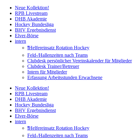
Zum
Neue Kollektion!
Inhalt
RPB Livestream
springen
DHB Akademie
Hockey Bundesliga
BHV Ergebnisdienst
Elver-Börse
intern
❗️Helfereinsatz Rotation Hockey
Feld-/Hallenzeiten nach Teams
Clubdesk persönlicher Vereinskalender für Mitglieder
Clubdesk Trainer/Betreuer
Intern für Mitglieder
Erfassung Arbeitsstunden Erwachsene
Neue Kollektion!
RPB Livestream
DHB Akademie
Hockey Bundesliga
BHV Ergebnisdienst
Elver-Börse
intern
❗️Helfereinsatz Rotation Hockey
Feld-/Hallenzeiten nach Teams