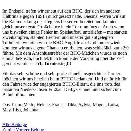
Im Endspiel trafen wir erneut auf den BHC, der sich im anderen
Halbfinale gegen TuSLi durchgesetzt hatte. Diesmal waren wir auf
die Raumdeckung des Gegners besser vorbereitet und konnten
gleich unsere erste Großchance in ein Tor ummünzen. Auch wenn
uns bisweilen einige Fehler im Spielaufbau unterliefen – mit starken
Zweikämpfen, stabilen Brettern und unserer gut aufgelegten
Torhüterin wehrten wir die BHC-Angriffe ab. Und immer wieder
konnten wir uns eigene Chancen erarbeiten, was schließlich zum 2:0
führte. Mit dem Anschlusstreffer der BHC-Mädchen wurde es noch
einmal hektisch, doch letztlich konnte der Vorsprung über die Zeit
gerettet werden –
2:1, Turniersieg!!!
Für das sehr schöne und sehr professionell ausgerichtete Turnier
möchten wir uns herzlich beim BTHC bedanken! Und natürlich für
den Fahrservice der engagierten BTHC-Eltern, die uns trotz des
brisanten Niedersachsen-Fußball-Derbys schnell und sicher zum
Bahnhof brachten.
Das Team: Merle, Helene, Franca, Tilda, Sylvia, Magda, Luisa,
May, Lisa, Johanna.
Alle Beiträge
Zurück
Voriger Beitrag