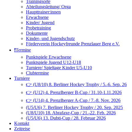
Trainingsorte
Abteilungsleitung/ Orga
Haupttrainer:innen
Erwachsene
Kinder/ Jugend
Probetraining
Dokumente
Kinder- und Jugendschutz
Förderverein Hockeyfreunde Prenzlauer Berg e.V.
❗️Termine
Punktspiele Erwachsene
Punktspiele Jugend U12-U18
Turniere/ Spieltage Kinder U5-U10
Clubtermine
Turniere
👉 (U8/10) 8. Berliner Hockey Trophy / 5.-6. Sep. 26
👉 (U12) 4. Prenzlberger B-Cup / 31.10-1.11.2026
👉 (U14) 4. Prenzlberger A-Cup / 7.-8. Nov. 2026
(U5/U6) 7. Berliner Hockey Trophy / 20. Sep. 2025
(U8/U10) 18. Abrafaxe-Cup / 21.-22. Feb. 2026
(U5/U6) 13. Dubti-Cup / 28. Februar 2026
Kontakt
Zeitreise