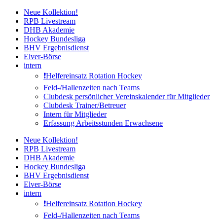
Zum
Neue Kollektion!
Inhalt
RPB Livestream
springen
DHB Akademie
Hockey Bundesliga
BHV Ergebnisdienst
Elver-Börse
intern
❗️Helfereinsatz Rotation Hockey
Feld-/Hallenzeiten nach Teams
Clubdesk persönlicher Vereinskalender für Mitglieder
Clubdesk Trainer/Betreuer
Intern für Mitglieder
Erfassung Arbeitsstunden Erwachsene
Neue Kollektion!
RPB Livestream
DHB Akademie
Hockey Bundesliga
BHV Ergebnisdienst
Elver-Börse
intern
❗️Helfereinsatz Rotation Hockey
Feld-/Hallenzeiten nach Teams