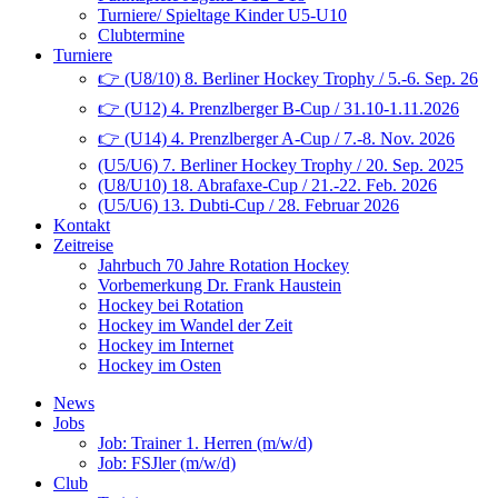
Turniere/ Spieltage Kinder U5-U10
Clubtermine
Turniere
👉 (U8/10) 8. Berliner Hockey Trophy / 5.-6. Sep. 26
👉 (U12) 4. Prenzlberger B-Cup / 31.10-1.11.2026
👉 (U14) 4. Prenzlberger A-Cup / 7.-8. Nov. 2026
(U5/U6) 7. Berliner Hockey Trophy / 20. Sep. 2025
(U8/U10) 18. Abrafaxe-Cup / 21.-22. Feb. 2026
(U5/U6) 13. Dubti-Cup / 28. Februar 2026
Kontakt
Zeitreise
Jahrbuch 70 Jahre Rotation Hockey
Vorbemerkung Dr. Frank Haustein
Hockey bei Rotation
Hockey im Wandel der Zeit
Hockey im Internet
Hockey im Osten
News
Jobs
Job: Trainer 1. Herren (m/w/d)
Job: FSJler (m/w/d)
Club