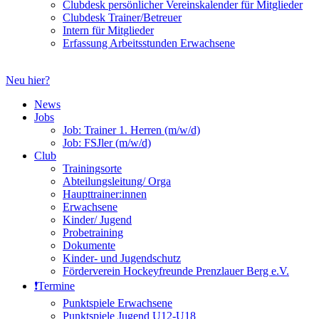
Clubdesk persönlicher Vereinskalender für Mitglieder
Clubdesk Trainer/Betreuer
Intern für Mitglieder
Erfassung Arbeitsstunden Erwachsene
Neu hier?
News
Jobs
Job: Trainer 1. Herren (m/w/d)
Job: FSJler (m/w/d)
Club
Trainingsorte
Abteilungsleitung/ Orga
Haupttrainer:innen
Erwachsene
Kinder/ Jugend
Probetraining
Dokumente
Kinder- und Jugendschutz
Förderverein Hockeyfreunde Prenzlauer Berg e.V.
❗️Termine
Punktspiele Erwachsene
Punktspiele Jugend U12-U18