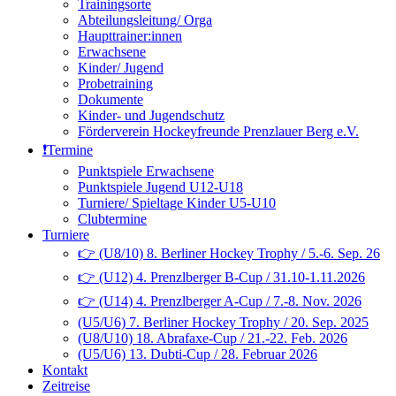
Trainingsorte
Abteilungsleitung/ Orga
Haupttrainer:innen
Erwachsene
Kinder/ Jugend
Probetraining
Dokumente
Kinder- und Jugendschutz
Förderverein Hockeyfreunde Prenzlauer Berg e.V.
❗️Termine
Punktspiele Erwachsene
Punktspiele Jugend U12-U18
Turniere/ Spieltage Kinder U5-U10
Clubtermine
Turniere
👉 (U8/10) 8. Berliner Hockey Trophy / 5.-6. Sep. 26
👉 (U12) 4. Prenzlberger B-Cup / 31.10-1.11.2026
👉 (U14) 4. Prenzlberger A-Cup / 7.-8. Nov. 2026
(U5/U6) 7. Berliner Hockey Trophy / 20. Sep. 2025
(U8/U10) 18. Abrafaxe-Cup / 21.-22. Feb. 2026
(U5/U6) 13. Dubti-Cup / 28. Februar 2026
Kontakt
Zeitreise