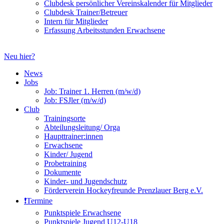
Clubdesk persönlicher Vereinskalender für Mitglieder
Clubdesk Trainer/Betreuer
Intern für Mitglieder
Erfassung Arbeitsstunden Erwachsene
Neu hier?
News
Jobs
Job: Trainer 1. Herren (m/w/d)
Job: FSJler (m/w/d)
Club
Trainingsorte
Abteilungsleitung/ Orga
Haupttrainer:innen
Erwachsene
Kinder/ Jugend
Probetraining
Dokumente
Kinder- und Jugendschutz
Förderverein Hockeyfreunde Prenzlauer Berg e.V.
❗️Termine
Punktspiele Erwachsene
Punktspiele Jugend U12-U18