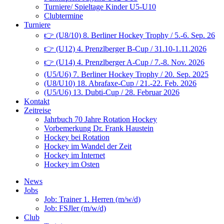
Turniere/ Spieltage Kinder U5-U10
Clubtermine
Turniere
👉 (U8/10) 8. Berliner Hockey Trophy / 5.-6. Sep. 26
👉 (U12) 4. Prenzlberger B-Cup / 31.10-1.11.2026
👉 (U14) 4. Prenzlberger A-Cup / 7.-8. Nov. 2026
(U5/U6) 7. Berliner Hockey Trophy / 20. Sep. 2025
(U8/U10) 18. Abrafaxe-Cup / 21.-22. Feb. 2026
(U5/U6) 13. Dubti-Cup / 28. Februar 2026
Kontakt
Zeitreise
Jahrbuch 70 Jahre Rotation Hockey
Vorbemerkung Dr. Frank Haustein
Hockey bei Rotation
Hockey im Wandel der Zeit
Hockey im Internet
Hockey im Osten
News
Jobs
Job: Trainer 1. Herren (m/w/d)
Job: FSJler (m/w/d)
Club