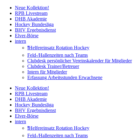
Zum
Neue Kollektion!
Inhalt
RPB Livestream
springen
DHB Akademie
Hockey Bundesliga
BHV Ergebnisdienst
Elver-Börse
intern
❗️Helfereinsatz Rotation Hockey
Feld-/Hallenzeiten nach Teams
Clubdesk persönlicher Vereinskalender für Mitglieder
Clubdesk Trainer/Betreuer
Intern für Mitglieder
Erfassung Arbeitsstunden Erwachsene
Neue Kollektion!
RPB Livestream
DHB Akademie
Hockey Bundesliga
BHV Ergebnisdienst
Elver-Börse
intern
❗️Helfereinsatz Rotation Hockey
Feld-/Hallenzeiten nach Teams