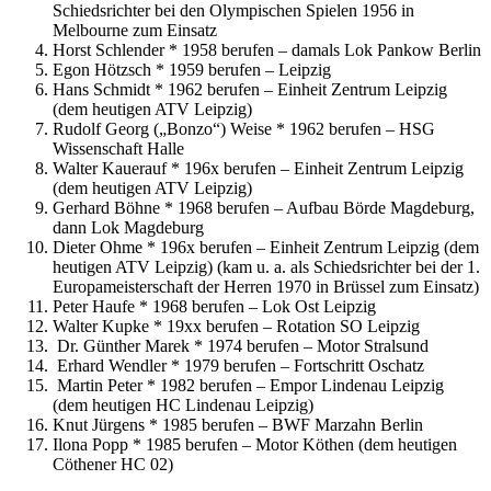
Schiedsrichter bei den Olympischen Spielen 1956 in
Melbourne zum Einsatz
Horst Schlender * 1958 berufen – damals Lok Pankow Berlin
Egon Hötzsch * 1959 berufen – Leipzig
Hans Schmidt * 1962 berufen – Einheit Zentrum Leipzig
(dem heutigen ATV Leipzig)
Rudolf Georg („Bonzo“) Weise * 1962 berufen – HSG
Wissenschaft Halle
Walter Kauerauf * 196x berufen – Einheit Zentrum Leipzig
(dem heutigen ATV Leipzig)
Gerhard Böhne * 1968 berufen – Aufbau Börde Magdeburg,
dann Lok Magdeburg
Dieter Ohme * 196x berufen – Einheit Zentrum Leipzig (dem
heutigen ATV Leipzig) (kam u. a. als Schiedsrichter bei der 1.
Europameisterschaft der Herren 1970 in Brüssel zum Einsatz)
Peter Haufe * 1968 berufen – Lok Ost Leipzig
Walter Kupke * 19xx berufen – Rotation SO Leipzig
Dr. Günther Marek * 1974 berufen – Motor Stralsund
Erhard Wendler * 1979 berufen – Fortschritt Oschatz
Martin Peter * 1982 berufen – Empor Lindenau Leipzig
(dem heutigen HC Lindenau Leipzig)
Knut Jürgens * 1985 berufen – BWF Marzahn Berlin
Ilona Popp * 1985 berufen – Motor Köthen (dem heutigen
Cöthener HC 02)