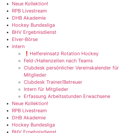
Zum
Neue Kollektion!
Inhalt
RPB Livestream
springen
DHB Akademie
Hockey Bundesliga
BHV Ergebnisdienst
Elver-Börse
intern
❗️Helfereinsatz Rotation Hockey
Feld-/Hallenzeiten nach Teams
Clubdesk persönlicher Vereinskalender für
Mitglieder
Clubdesk Trainer/Betreuer
Intern für Mitglieder
Erfassung Arbeitsstunden Erwachsene
Neue Kollektion!
RPB Livestream
DHB Akademie
Hockey Bundesliga
BHV Ergebnisdienst