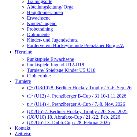
Trainingsorte
Abteilungsleitung/ Orga
Haupttrainer:innen
Erwachsene
Kinder/ Jugend
Probetraining
Dokumente
Kinder- und Jugendschutz
Förderverein Hockeyfreunde Prenzlauer Berg e.V.
❗️Termine
Punktspiele Erwachsene
Punktspiele Jugend U12-U18
Turniere/ Spieltage Kinder U5-U10
Clubtermine
Turniere
👉 (U8/10) 8. Berliner Hockey Trophy / 5.-6. Sep. 26
👉 (U12) 4. Prenzlberger B-Cup / 31.10-1.11.2026
👉 (U14) 4. Prenzlberger A-Cup / 7.-8. Nov. 2026
(U5/U6) 7. Berliner Hockey Trophy / 20. Sep. 2025
(U8/U10) 18. Abrafaxe-Cup / 21.-22. Feb. 2026
(U5/U6) 13. Dubti-Cup / 28. Februar 2026
Kontakt
Zeitreise