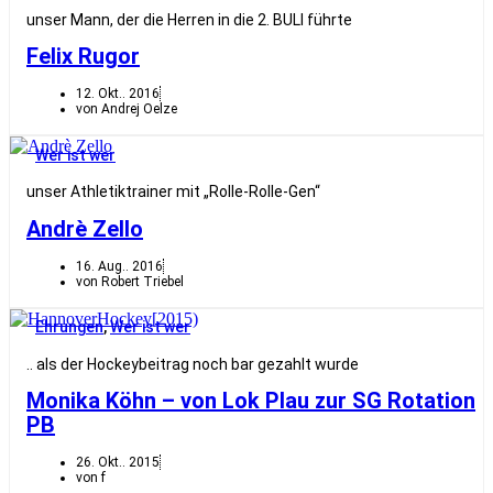
unser Mann, der die Herren in die 2. BULI führte
Felix Rugor
12. Okt.. 2016
von Andrej Oelze
Wer ist wer
unser Athletiktrainer mit „Rolle-Rolle-Gen“
Andrè Zello
16. Aug.. 2016
von Robert Triebel
Ehrungen
,
Wer ist wer
.. als der Hockeybeitrag noch bar gezahlt wurde
Monika Köhn – von Lok Plau zur SG Rotation
PB
26. Okt.. 2015
von f