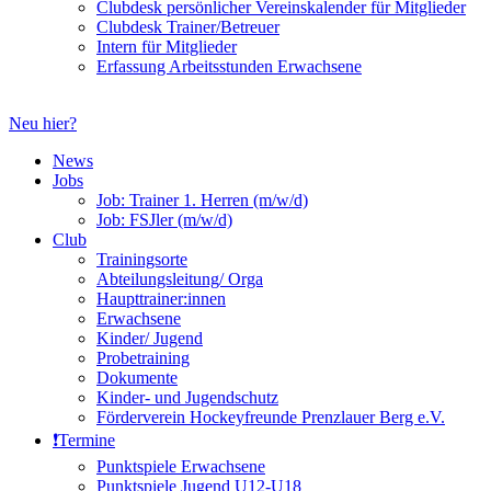
Clubdesk persönlicher Vereinskalender für Mitglieder
Clubdesk Trainer/Betreuer
Intern für Mitglieder
Erfassung Arbeitsstunden Erwachsene
Neu hier?
News
Jobs
Job: Trainer 1. Herren (m/w/d)
Job: FSJler (m/w/d)
Club
Trainingsorte
Abteilungsleitung/ Orga
Haupttrainer:innen
Erwachsene
Kinder/ Jugend
Probetraining
Dokumente
Kinder- und Jugendschutz
Förderverein Hockeyfreunde Prenzlauer Berg e.V.
❗️Termine
Punktspiele Erwachsene
Punktspiele Jugend U12-U18