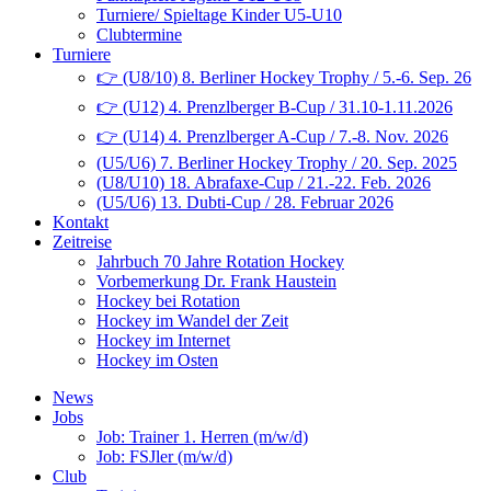
Turniere/ Spieltage Kinder U5-U10
Clubtermine
Turniere
👉 (U8/10) 8. Berliner Hockey Trophy / 5.-6. Sep. 26
👉 (U12) 4. Prenzlberger B-Cup / 31.10-1.11.2026
👉 (U14) 4. Prenzlberger A-Cup / 7.-8. Nov. 2026
(U5/U6) 7. Berliner Hockey Trophy / 20. Sep. 2025
(U8/U10) 18. Abrafaxe-Cup / 21.-22. Feb. 2026
(U5/U6) 13. Dubti-Cup / 28. Februar 2026
Kontakt
Zeitreise
Jahrbuch 70 Jahre Rotation Hockey
Vorbemerkung Dr. Frank Haustein
Hockey bei Rotation
Hockey im Wandel der Zeit
Hockey im Internet
Hockey im Osten
News
Jobs
Job: Trainer 1. Herren (m/w/d)
Job: FSJler (m/w/d)
Club