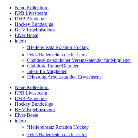
Zum
Neue Kollektion!
Inhalt
RPB Livestream
springen
DHB Akademie
Hockey Bundesliga
BHV Ergebnisdienst
Elver-Börse
intern
❗️Helfereinsatz Rotation Hockey
Feld-/Hallenzeiten nach Teams
Clubdesk persönlicher Vereinskalender für Mitglieder
Clubdesk Trainer/Betreuer
Intern für Mitglieder
Erfassung Arbeitsstunden Erwachsene
Neue Kollektion!
RPB Livestream
DHB Akademie
Hockey Bundesliga
BHV Ergebnisdienst
Elver-Börse
intern
❗️Helfereinsatz Rotation Hockey
Feld-/Hallenzeiten nach Teams