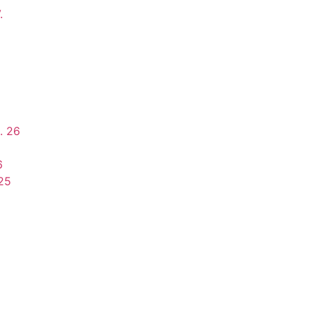
.
. 26
6
025