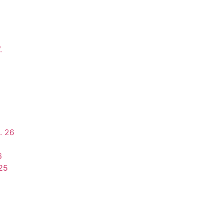
.
. 26
6
025