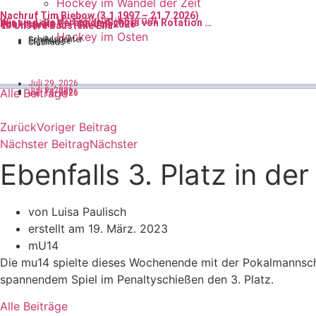
Hockey im Wandel der Zeit
Nachruf Tim Biebow (3.1.1997 – 21.7.2026)
Hockey im Internet
Wir sind die Verbands-Schiris von Rotation …
Punktspiele 6. – 12. Juli 2026
🏗️ Unsere Baustelle Ella
Hockey im Osten
Schiedsrichter
Ergebnisse
Clubhaus
Juli 29, 2026
Juli 9, 2026
Alle Beiträge
Juli 13, 2026
Juli 16, 2026
Zurück
Voriger Beitrag
Nächster Beitrag
Nächster
Ebenfalls 3. Platz in d
von Luisa Paulisch
erstellt am
19. März. 2023
mU14
Die mu14 spielte dieses Wochenende mit der Pokalmannscha
spannendem Spiel im Penaltyschießen den 3. Platz.
Alle Beiträge