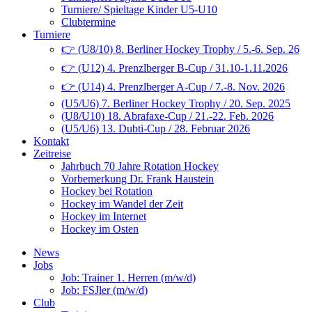
Turniere/ Spieltage Kinder U5-U10
Clubtermine
Turniere
👉 (U8/10) 8. Berliner Hockey Trophy / 5.-6. Sep. 26
👉 (U12) 4. Prenzlberger B-Cup / 31.10-1.11.2026
👉 (U14) 4. Prenzlberger A-Cup / 7.-8. Nov. 2026
(U5/U6) 7. Berliner Hockey Trophy / 20. Sep. 2025
(U8/U10) 18. Abrafaxe-Cup / 21.-22. Feb. 2026
(U5/U6) 13. Dubti-Cup / 28. Februar 2026
Kontakt
Zeitreise
Jahrbuch 70 Jahre Rotation Hockey
Vorbemerkung Dr. Frank Haustein
Hockey bei Rotation
Hockey im Wandel der Zeit
Hockey im Internet
Hockey im Osten
News
Jobs
Job: Trainer 1. Herren (m/w/d)
Job: FSJler (m/w/d)
Club