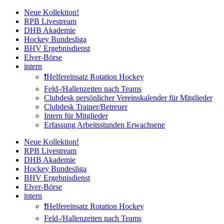
Zum
Neue Kollektion!
Inhalt
RPB Livestream
springen
DHB Akademie
Hockey Bundesliga
BHV Ergebnisdienst
Elver-Börse
intern
❗️Helfereinsatz Rotation Hockey
Feld-/Hallenzeiten nach Teams
Clubdesk persönlicher Vereinskalender für Mitglieder
Clubdesk Trainer/Betreuer
Intern für Mitglieder
Erfassung Arbeitsstunden Erwachsene
Neue Kollektion!
RPB Livestream
DHB Akademie
Hockey Bundesliga
BHV Ergebnisdienst
Elver-Börse
intern
❗️Helfereinsatz Rotation Hockey
Feld-/Hallenzeiten nach Teams