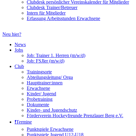
Clubdesk persönlicher Vereinskalender für Mitglieder
Clubdesk Trainer/Betreuer
Intern für Mitglieder
Erfassung Arbeitsstunden Erwachsene
Neu hier?
News
Jobs
Job: Trainer 1. Herren (m/w/d)
Job: FSJler (m/w/d)
Club
Trainingsorte
Abteilungsleitung/ Orga
Haupttrainer:innen
Erwachsene
Kinder/ Jugend
Probetraining
Dokumente
Kinder- und Jugendschutz
Förderverein Hockeyfreunde Prenzlauer Berg e.V.
❗️Termine
Punktspiele Erwachsene
Punktspiele Jugend U12-U18