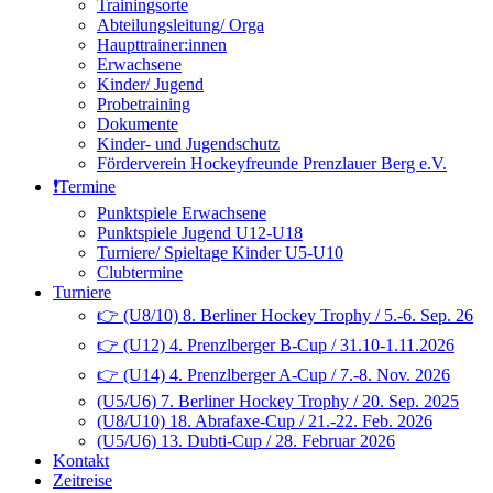
Trainingsorte
Abteilungsleitung/ Orga
Haupttrainer:innen
Erwachsene
Kinder/ Jugend
Probetraining
Dokumente
Kinder- und Jugendschutz
Förderverein Hockeyfreunde Prenzlauer Berg e.V.
❗️Termine
Punktspiele Erwachsene
Punktspiele Jugend U12-U18
Turniere/ Spieltage Kinder U5-U10
Clubtermine
Turniere
👉 (U8/10) 8. Berliner Hockey Trophy / 5.-6. Sep. 26
👉 (U12) 4. Prenzlberger B-Cup / 31.10-1.11.2026
👉 (U14) 4. Prenzlberger A-Cup / 7.-8. Nov. 2026
(U5/U6) 7. Berliner Hockey Trophy / 20. Sep. 2025
(U8/U10) 18. Abrafaxe-Cup / 21.-22. Feb. 2026
(U5/U6) 13. Dubti-Cup / 28. Februar 2026
Kontakt
Zeitreise