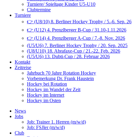
Turniere/ Spieltage Kinder U5-U10
Clubtermine
Turniere
👉 (U8/10) 8. Berliner Hockey Trophy / 5.-6. Sep. 26
👉 (U12) 4. Prenzlberger B-Cup / 31.10-1.11.2026
👉 (U14) 4. Prenzlberger A-Cup / 7.-8. Nov. 2026
(U5/U6) 7. Berliner Hockey Trophy / 20. Sep. 2025
(U8/U10) 18. Abrafaxe-Cup / 21.-22. Feb. 2026
(U5/U6) 13. Dubti-Cup / 28. Februar 2026
Kontakt
Zeitreise
Jahrbuch 70 Jahre Rotation Hockey
Vorbemerkung Dr. Frank Haustein
Hockey bei Rotation
Hockey im Wandel der Zeit
Hockey im Internet
Hockey im Osten
News
Jobs
Job: Trainer 1. Herren (m/w/d)
Job: FSJler (m/w/d)
Club