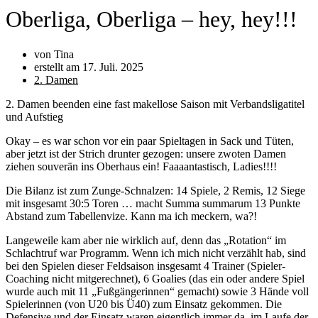
Oberliga, Oberliga – hey, hey!!!
von Tina
erstellt am
17. Juli. 2025
2. Damen
2. Damen beenden eine fast makellose Saison mit Verbandsligatitel
und Aufstieg
Okay – es war schon vor ein paar Spieltagen in Sack und Tüten,
aber jetzt ist der Strich drunter gezogen: unsere zwoten Damen
ziehen souverän ins Oberhaus ein! Faaaantastisch, Ladies!!!!
Die Bilanz ist zum Zunge-Schnalzen: 14 Spiele, 2 Remis, 12 Siege
mit insgesamt 30:5 Toren … macht Summa summarum 13 Punkte
Abstand zum Tabellenvize. Kann ma ich meckern, wa?!
Langeweile kam aber nie wirklich auf, denn das „Rotation“ im
Schlachtruf war Programm. Wenn ich mich nicht verzählt hab, sind
bei den Spielen dieser Feldsaison insgesamt 4 Trainer (Spieler-
Coaching nicht mitgerechnet), 6 Goalies (das ein oder andere Spiel
wurde auch mit 11 „Fußgängerinnen“ gemacht) sowie 3 Hände voll
Spielerinnen (von U20 bis Ü40) zum Einsatz gekommen. Die
Defensive und der Einsatz waren eigentlich immer da, im Laufe der