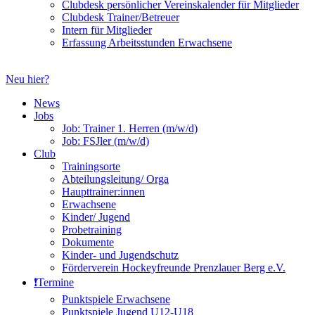
Clubdesk persönlicher Vereinskalender für Mitglieder
Clubdesk Trainer/Betreuer
Intern für Mitglieder
Erfassung Arbeitsstunden Erwachsene
Neu hier?
News
Jobs
Job: Trainer 1. Herren (m/w/d)
Job: FSJler (m/w/d)
Club
Trainingsorte
Abteilungsleitung/ Orga
Haupttrainer:innen
Erwachsene
Kinder/ Jugend
Probetraining
Dokumente
Kinder- und Jugendschutz
Förderverein Hockeyfreunde Prenzlauer Berg e.V.
❗️Termine
Punktspiele Erwachsene
Punktspiele Jugend U12-U18