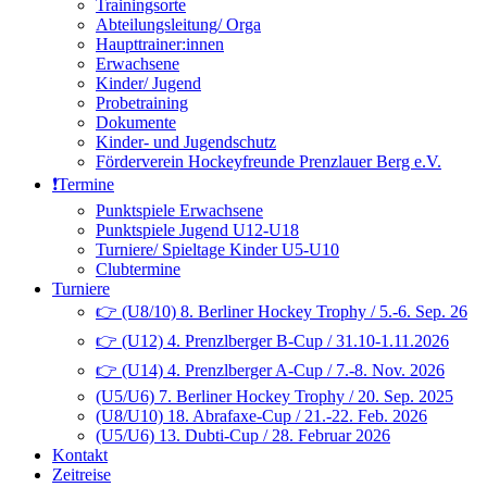
Trainingsorte
Abteilungsleitung/ Orga
Haupttrainer:innen
Erwachsene
Kinder/ Jugend
Probetraining
Dokumente
Kinder- und Jugendschutz
Förderverein Hockeyfreunde Prenzlauer Berg e.V.
❗️Termine
Punktspiele Erwachsene
Punktspiele Jugend U12-U18
Turniere/ Spieltage Kinder U5-U10
Clubtermine
Turniere
👉 (U8/10) 8. Berliner Hockey Trophy / 5.-6. Sep. 26
👉 (U12) 4. Prenzlberger B-Cup / 31.10-1.11.2026
👉 (U14) 4. Prenzlberger A-Cup / 7.-8. Nov. 2026
(U5/U6) 7. Berliner Hockey Trophy / 20. Sep. 2025
(U8/U10) 18. Abrafaxe-Cup / 21.-22. Feb. 2026
(U5/U6) 13. Dubti-Cup / 28. Februar 2026
Kontakt
Zeitreise