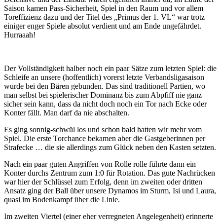
Saison kamen Pass-Sicherheit, Spiel in den Raum und vor allem
Toreffizienz dazu und der Titel des „Primus der 1. VL“ war trotz
einiger enger Spiele absolut verdient und am Ende ungefährdet.
Hurraaah!
Der Vollständigkeit halber noch ein paar Sätze zum letzten Spiel: die
Schleife an unsere (hoffentlich) vorerst letzte Verbandsligasaison
wurde bei den Bären gebunden. Das sind traditionell Partien, wo
man selbst bei spielerischer Dominanz bis zum Abpfiff nie ganz
sicher sein kann, dass da nicht doch noch ein Tor nach Ecke oder
Konter fällt. Man darf da nie abschalten.
Es ging sonnig-schwül los und schon bald hatten wir mehr vom
Spiel. Die erste Torchance bekamen aber die Gastgeberinnen per
Strafecke … die sie allerdings zum Glück neben den Kasten setzten.
Nach ein paar guten Angriffen von Rolle rolle führte dann ein
Konter durchs Zentrum zum 1:0 für Rotation. Das gute Nachrücken
war hier der Schlüssel zum Erfolg, denn im zweiten oder dritten
Ansatz ging der Ball über unsere Dynamos im Sturm, Isi und Laura,
quasi im Bodenkampf über die Linie.
Im zweiten Viertel (einer eher verregneten Angelegenheit) erinnerte