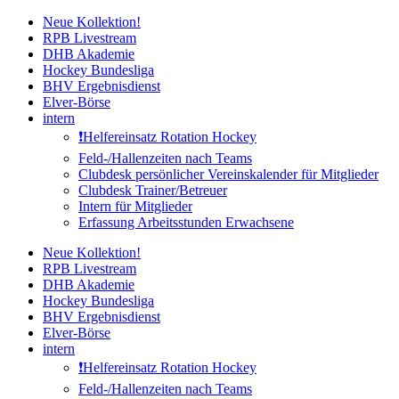
Zum
Neue Kollektion!
Inhalt
RPB Livestream
springen
DHB Akademie
Hockey Bundesliga
BHV Ergebnisdienst
Elver-Börse
intern
❗️Helfereinsatz Rotation Hockey
Feld-/Hallenzeiten nach Teams
Clubdesk persönlicher Vereinskalender für Mitglieder
Clubdesk Trainer/Betreuer
Intern für Mitglieder
Erfassung Arbeitsstunden Erwachsene
Neue Kollektion!
RPB Livestream
DHB Akademie
Hockey Bundesliga
BHV Ergebnisdienst
Elver-Börse
intern
❗️Helfereinsatz Rotation Hockey
Feld-/Hallenzeiten nach Teams