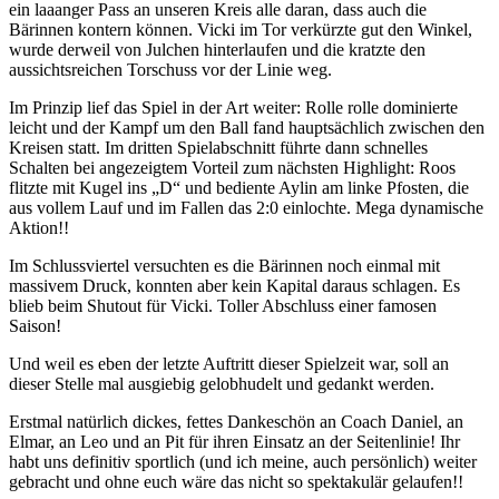
ein laaanger Pass an unseren Kreis alle daran, dass auch die
Bärinnen kontern können. Vicki im Tor verkürzte gut den Winkel,
wurde derweil von Julchen hinterlaufen und die kratzte den
aussichtsreichen Torschuss vor der Linie weg.
Im Prinzip lief das Spiel in der Art weiter: Rolle rolle dominierte
leicht und der Kampf um den Ball fand hauptsächlich zwischen den
Kreisen statt. Im dritten Spielabschnitt führte dann schnelles
Schalten bei angezeigtem Vorteil zum nächsten Highlight: Roos
flitzte mit Kugel ins „D“ und bediente Aylin am linke Pfosten, die
aus vollem Lauf und im Fallen das 2:0 einlochte. Mega dynamische
Aktion!!
Im Schlussviertel versuchten es die Bärinnen noch einmal mit
massivem Druck, konnten aber kein Kapital daraus schlagen. Es
blieb beim Shutout für Vicki. Toller Abschluss einer famosen
Saison!
Und weil es eben der letzte Auftritt dieser Spielzeit war, soll an
dieser Stelle mal ausgiebig gelobhudelt und gedankt werden.
Erstmal natürlich dickes, fettes Dankeschön an Coach Daniel, an
Elmar, an Leo und an Pit für ihren Einsatz an der Seitenlinie! Ihr
habt uns definitiv sportlich (und ich meine, auch persönlich) weiter
gebracht und ohne euch wäre das nicht so spektakulär gelaufen!!