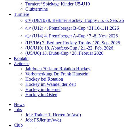
Turniere/ Spieltage Kinder U5-U10
Clubtermine
Turniere
👉 (U8/10) 8. Berliner Hockey Trophy / 5.-6. Sep. 26
👉 (U12) 4. Prenzlberger B-Cup / 31.10-1.11.2026
👉 (U14) 4. Prenzlberger A-Cup / 7.-8. Nov. 2026
(U5/U6) 7. Berliner Hockey Trophy / 20. Sep. 2025
(U8/U10) 18. Abrafaxe-Cup / 21.-22. Feb. 2026
(U5/U6) 13. Dubti-Cup / 28. Februar 2026
Kontakt
Zeitreise
Jahrbuch 70 Jahre Rotation Hockey
Vorbemerkung Dr. Frank Haustein
Hockey bei Rotation
Hockey im Wandel der Zeit
Hockey im Internet
Hockey im Osten
News
Jobs
Job: Trainer 1. Herren (m/w/d)
Job: FSJler (m/w/d)
Club