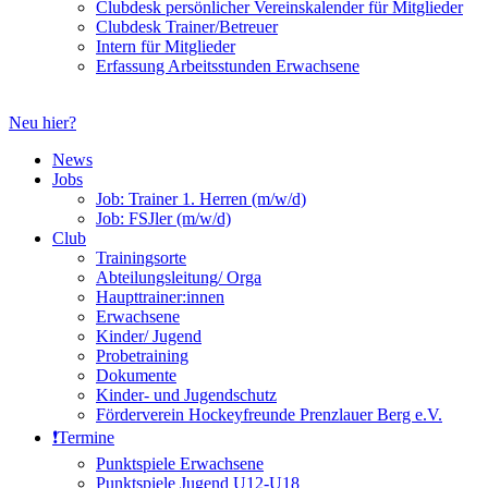
Clubdesk persönlicher Vereinskalender für Mitglieder
Clubdesk Trainer/Betreuer
Intern für Mitglieder
Erfassung Arbeitsstunden Erwachsene
Neu hier?
News
Jobs
Job: Trainer 1. Herren (m/w/d)
Job: FSJler (m/w/d)
Club
Trainingsorte
Abteilungsleitung/ Orga
Haupttrainer:innen
Erwachsene
Kinder/ Jugend
Probetraining
Dokumente
Kinder- und Jugendschutz
Förderverein Hockeyfreunde Prenzlauer Berg e.V.
❗️Termine
Punktspiele Erwachsene
Punktspiele Jugend U12-U18