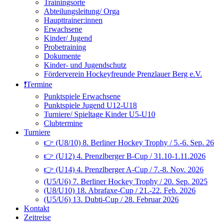
Trainingsorte
Abteilungsleitung/ Orga
Haupttrainer:innen
Erwachsene
Kinder/ Jugend
Probetraining
Dokumente
Kinder- und Jugendschutz
Förderverein Hockeyfreunde Prenzlauer Berg e.V.
❗️Termine
Punktspiele Erwachsene
Punktspiele Jugend U12-U18
Turniere/ Spieltage Kinder U5-U10
Clubtermine
Turniere
👉 (U8/10) 8. Berliner Hockey Trophy / 5.-6. Sep. 26
👉 (U12) 4. Prenzlberger B-Cup / 31.10-1.11.2026
👉 (U14) 4. Prenzlberger A-Cup / 7.-8. Nov. 2026
(U5/U6) 7. Berliner Hockey Trophy / 20. Sep. 2025
(U8/U10) 18. Abrafaxe-Cup / 21.-22. Feb. 2026
(U5/U6) 13. Dubti-Cup / 28. Februar 2026
Kontakt
Zeitreise