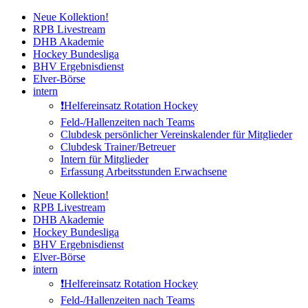
Zum
Neue Kollektion!
Inhalt
RPB Livestream
springen
DHB Akademie
Hockey Bundesliga
BHV Ergebnisdienst
Elver-Börse
intern
❗️Helfereinsatz Rotation Hockey
Feld-/Hallenzeiten nach Teams
Clubdesk persönlicher Vereinskalender für Mitglieder
Clubdesk Trainer/Betreuer
Intern für Mitglieder
Erfassung Arbeitsstunden Erwachsene
Neue Kollektion!
RPB Livestream
DHB Akademie
Hockey Bundesliga
BHV Ergebnisdienst
Elver-Börse
intern
❗️Helfereinsatz Rotation Hockey
Feld-/Hallenzeiten nach Teams