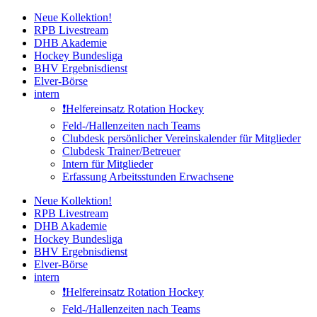
Zum
Neue Kollektion!
Inhalt
RPB Livestream
springen
DHB Akademie
Hockey Bundesliga
BHV Ergebnisdienst
Elver-Börse
intern
❗️Helfereinsatz Rotation Hockey
Feld-/Hallenzeiten nach Teams
Clubdesk persönlicher Vereinskalender für Mitglieder
Clubdesk Trainer/Betreuer
Intern für Mitglieder
Erfassung Arbeitsstunden Erwachsene
Neue Kollektion!
RPB Livestream
DHB Akademie
Hockey Bundesliga
BHV Ergebnisdienst
Elver-Börse
intern
❗️Helfereinsatz Rotation Hockey
Feld-/Hallenzeiten nach Teams