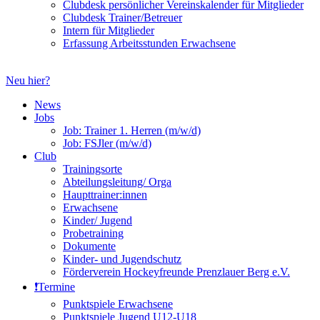
Clubdesk persönlicher Vereinskalender für Mitglieder
Clubdesk Trainer/Betreuer
Intern für Mitglieder
Erfassung Arbeitsstunden Erwachsene
Neu hier?
News
Jobs
Job: Trainer 1. Herren (m/w/d)
Job: FSJler (m/w/d)
Club
Trainingsorte
Abteilungsleitung/ Orga
Haupttrainer:innen
Erwachsene
Kinder/ Jugend
Probetraining
Dokumente
Kinder- und Jugendschutz
Förderverein Hockeyfreunde Prenzlauer Berg e.V.
❗️Termine
Punktspiele Erwachsene
Punktspiele Jugend U12-U18