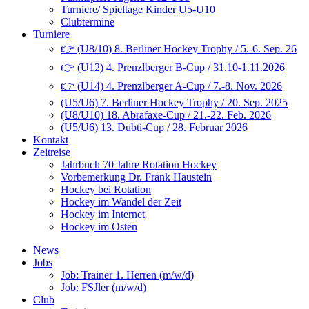
Turniere/ Spieltage Kinder U5-U10
Clubtermine
Turniere
👉 (U8/10) 8. Berliner Hockey Trophy / 5.-6. Sep. 26
👉 (U12) 4. Prenzlberger B-Cup / 31.10-1.11.2026
👉 (U14) 4. Prenzlberger A-Cup / 7.-8. Nov. 2026
(U5/U6) 7. Berliner Hockey Trophy / 20. Sep. 2025
(U8/U10) 18. Abrafaxe-Cup / 21.-22. Feb. 2026
(U5/U6) 13. Dubti-Cup / 28. Februar 2026
Kontakt
Zeitreise
Jahrbuch 70 Jahre Rotation Hockey
Vorbemerkung Dr. Frank Haustein
Hockey bei Rotation
Hockey im Wandel der Zeit
Hockey im Internet
Hockey im Osten
News
Jobs
Job: Trainer 1. Herren (m/w/d)
Job: FSJler (m/w/d)
Club