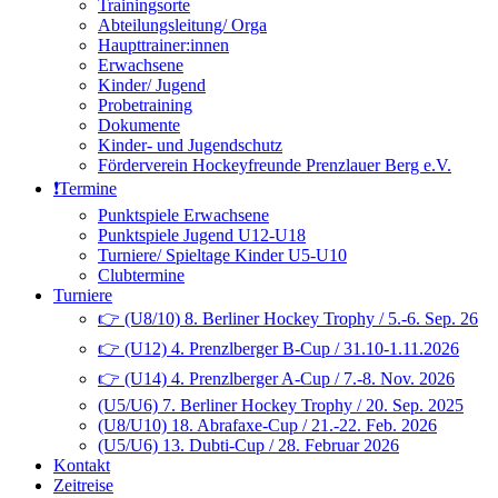
Trainingsorte
Abteilungsleitung/ Orga
Haupttrainer:innen
Erwachsene
Kinder/ Jugend
Probetraining
Dokumente
Kinder- und Jugendschutz
Förderverein Hockeyfreunde Prenzlauer Berg e.V.
❗️Termine
Punktspiele Erwachsene
Punktspiele Jugend U12-U18
Turniere/ Spieltage Kinder U5-U10
Clubtermine
Turniere
👉 (U8/10) 8. Berliner Hockey Trophy / 5.-6. Sep. 26
👉 (U12) 4. Prenzlberger B-Cup / 31.10-1.11.2026
👉 (U14) 4. Prenzlberger A-Cup / 7.-8. Nov. 2026
(U5/U6) 7. Berliner Hockey Trophy / 20. Sep. 2025
(U8/U10) 18. Abrafaxe-Cup / 21.-22. Feb. 2026
(U5/U6) 13. Dubti-Cup / 28. Februar 2026
Kontakt
Zeitreise