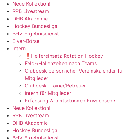
Zum
Neue Kollektion!
Inhalt
RPB Livestream
springen
DHB Akademie
Hockey Bundesliga
BHV Ergebnisdienst
Elver-Börse
intern
❗️Helfereinsatz Rotation Hockey
Feld-/Hallenzeiten nach Teams
Clubdesk persönlicher Vereinskalender für
Mitglieder
Clubdesk Trainer/Betreuer
Intern für Mitglieder
Erfassung Arbeitsstunden Erwachsene
Neue Kollektion!
RPB Livestream
DHB Akademie
Hockey Bundesliga
BHV Ergebnisdienst