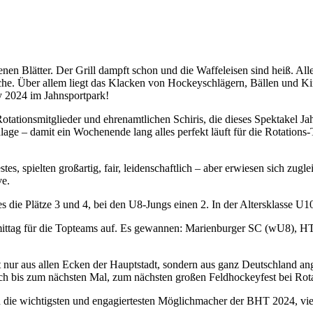
Blätter. Der Grill dampft schon und die Waffeleisen sind heiß. Alle Bu
che. Über allem liegt das Klacken von Hockeyschlägern, Bällen und K
y 2024 im Jahnsportpark!
Rotationsmitglieder und ehrenamtlichen Schiris, die dieses Spektakel J
e – damit ein Wochenende lang alles perfekt läuft für die Rotations-Te
s, spielten großartig, fair, leidenschaftlich – aber erwiesen sich zugl
ve.
s die Plätze 3 und 4, bei den U8-Jungs einen 2. In der Altersklasse 
chmittag für die Topteams auf. Es gewannen: Marienburger SC (wU8
t nur aus allen Ecken der Hauptstadt, sondern aus ganz Deutschland 
ich bis zum nächsten Mal, zum nächsten großen Feldhockeyfest bei Rot
die wichtigsten und engagiertesten Möglichmacher der BHT 2024, v