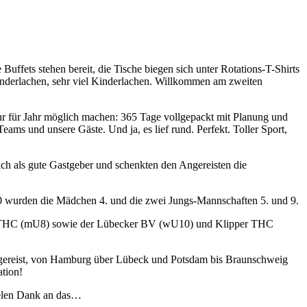
ffets stehen bereit, die Tische biegen sich unter Rotations-T-Shirts
inderlachen, sehr viel Kinderlachen. Willkommen am zweiten
ahr für Jahr möglich machen: 365 Tage vollgepackt mit Planung und
ams und unsere Gäste. Und ja, es lief rund. Perfekt. Toller Sport,
eich als gute Gastgeber und schenkten den Angereisten die
U10 wurden die Mädchen 4. und die zwei Jungs-Mannschaften 5. und 9.
), HTHC (mU8) sowie der Lübecker BV (wU10) und Klipper THC
angereist, von Hamburg über Lübeck und Potsdam bis Braunschweig
ation!
ielen Dank an das…