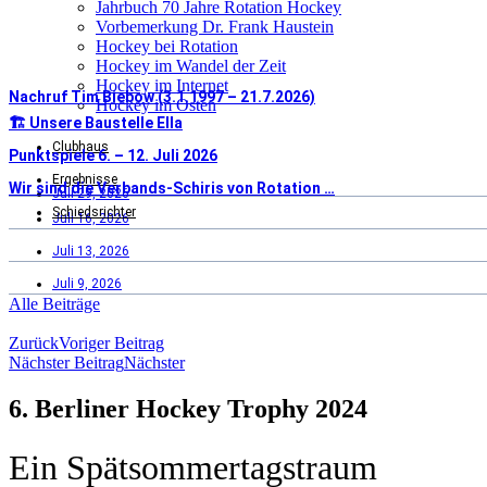
Jahrbuch 70 Jahre Rotation Hockey
Vorbemerkung Dr. Frank Haustein
Hockey bei Rotation
Hockey im Wandel der Zeit
Hockey im Internet
Nachruf Tim Biebow (3.1.1997 – 21.7.2026)
Hockey im Osten
🏗️ Unsere Baustelle Ella
Clubhaus
Punktspiele 6. – 12. Juli 2026
Ergebnisse
Wir sind die Verbands-Schiris von Rotation …
Juli 29, 2026
Schiedsrichter
Juli 16, 2026
Juli 13, 2026
Juli 9, 2026
Alle Beiträge
Zurück
Voriger Beitrag
Nächster Beitrag
Nächster
6. Berliner Hockey Trophy 2024
Ein Spätsommertagstraum