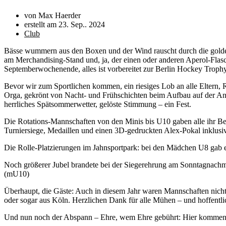
von Max Haerder
erstellt am
23. Sep.. 2024
Club
Bässe wummern aus den Boxen und der Wind rauscht durch die goldenen 
am Merchandising-Stand und, ja, der einen oder anderen Aperol-Flas
Septemberwochenende, alles ist vorbereitet zur Berlin Hockey Troph
Bevor wir zum Sportlichen kommen, ein riesiges Lob an alle Eltern, 
Orga, gekrönt von Nacht- und Frühschichten beim Aufbau auf der Anlag
herrliches Spätsommerwetter, gelöste Stimmung – ein Fest.
Die Rotations-Mannschaften von den Minis bis U10 gaben alle ihr Beste
Turniersiege, Medaillen und einen 3D-gedruckten Alex-Pokal inklusi
Die Rolle-Platzierungen im Jahnsportpark: bei den Mädchen U8 gab e
Noch größerer Jubel brandete bei der Siegerehrung am Sonntagna
(mU10)
Überhaupt, die Gäste: Auch in diesem Jahr waren Mannschaften nich
oder sogar aus Köln. Herzlichen Dank für alle Mühen – und hoffentl
Und nun noch der Abspann – Ehre, wem Ehre gebührt: Hier kommen 