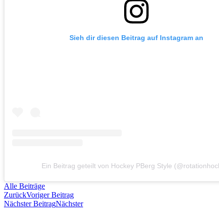
Sieh dir diesen Beitrag auf Instagram an
Ein Beitrag geteilt von Hockey PBerg Style (@rotationhoc
Alle Beiträge
Zurück
Voriger Beitrag
Nächster Beitrag
Nächster