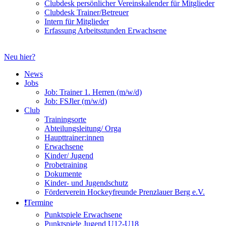
Clubdesk persönlicher Vereinskalender für Mitglieder
Clubdesk Trainer/Betreuer
Intern für Mitglieder
Erfassung Arbeitsstunden Erwachsene
Neu hier?
News
Jobs
Job: Trainer 1. Herren (m/w/d)
Job: FSJler (m/w/d)
Club
Trainingsorte
Abteilungsleitung/ Orga
Haupttrainer:innen
Erwachsene
Kinder/ Jugend
Probetraining
Dokumente
Kinder- und Jugendschutz
Förderverein Hockeyfreunde Prenzlauer Berg e.V.
❗️Termine
Punktspiele Erwachsene
Punktspiele Jugend U12-U18