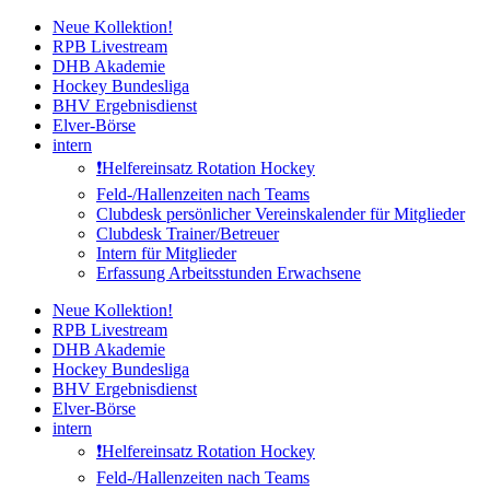
Zum
Neue Kollektion!
Inhalt
RPB Livestream
springen
DHB Akademie
Hockey Bundesliga
BHV Ergebnisdienst
Elver-Börse
intern
❗️Helfereinsatz Rotation Hockey
Feld-/Hallenzeiten nach Teams
Clubdesk persönlicher Vereinskalender für Mitglieder
Clubdesk Trainer/Betreuer
Intern für Mitglieder
Erfassung Arbeitsstunden Erwachsene
Neue Kollektion!
RPB Livestream
DHB Akademie
Hockey Bundesliga
BHV Ergebnisdienst
Elver-Börse
intern
❗️Helfereinsatz Rotation Hockey
Feld-/Hallenzeiten nach Teams