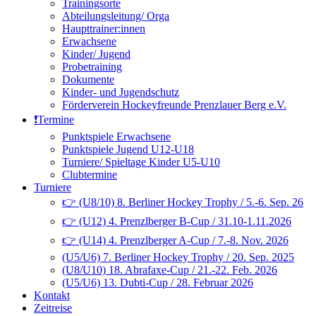
Trainingsorte
Abteilungsleitung/ Orga
Haupttrainer:innen
Erwachsene
Kinder/ Jugend
Probetraining
Dokumente
Kinder- und Jugendschutz
Förderverein Hockeyfreunde Prenzlauer Berg e.V.
❗️Termine
Punktspiele Erwachsene
Punktspiele Jugend U12-U18
Turniere/ Spieltage Kinder U5-U10
Clubtermine
Turniere
👉 (U8/10) 8. Berliner Hockey Trophy / 5.-6. Sep. 26
👉 (U12) 4. Prenzlberger B-Cup / 31.10-1.11.2026
👉 (U14) 4. Prenzlberger A-Cup / 7.-8. Nov. 2026
(U5/U6) 7. Berliner Hockey Trophy / 20. Sep. 2025
(U8/U10) 18. Abrafaxe-Cup / 21.-22. Feb. 2026
(U5/U6) 13. Dubti-Cup / 28. Februar 2026
Kontakt
Zeitreise