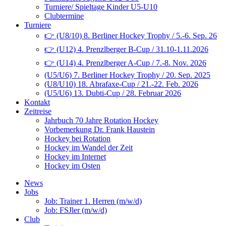
Turniere/ Spieltage Kinder U5-U10
Clubtermine
Turniere
👉 (U8/10) 8. Berliner Hockey Trophy / 5.-6. Sep. 26
👉 (U12) 4. Prenzlberger B-Cup / 31.10-1.11.2026
👉 (U14) 4. Prenzlberger A-Cup / 7.-8. Nov. 2026
(U5/U6) 7. Berliner Hockey Trophy / 20. Sep. 2025
(U8/U10) 18. Abrafaxe-Cup / 21.-22. Feb. 2026
(U5/U6) 13. Dubti-Cup / 28. Februar 2026
Kontakt
Zeitreise
Jahrbuch 70 Jahre Rotation Hockey
Vorbemerkung Dr. Frank Haustein
Hockey bei Rotation
Hockey im Wandel der Zeit
Hockey im Internet
Hockey im Osten
News
Jobs
Job: Trainer 1. Herren (m/w/d)
Job: FSJler (m/w/d)
Club