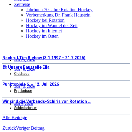
Zeitreise
Jahrbuch 70 Jahre Rotation Hockey
Vorbemerkung Dr. Frank Haustein
Hockey bei Rotation
Hockey im Wandel der Zeit
Hockey im Internet
Hockey im Osten
Nachruf Tim Biebow (3.1.1997 – 21.7.2026)
Juli 29, 2026
🏗️ Unsere Baustelle Ella
Juli 16, 2026
Clubhaus
Punktspiele 6. – 12. Juli 2026
Juli 13, 2026
Ergebnisse
Wir sind die Verbands-Schiris von Rotation …
Juli 9, 2026
Schiedsrichter
Alle Beiträge
Zurück
Voriger Beitrag