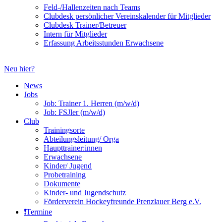
Feld-/Hallenzeiten nach Teams
Clubdesk persönlicher Vereinskalender für Mitglieder
Clubdesk Trainer/Betreuer
Intern für Mitglieder
Erfassung Arbeitsstunden Erwachsene
Neu hier?
News
Jobs
Job: Trainer 1. Herren (m/w/d)
Job: FSJler (m/w/d)
Club
Trainingsorte
Abteilungsleitung/ Orga
Haupttrainer:innen
Erwachsene
Kinder/ Jugend
Probetraining
Dokumente
Kinder- und Jugendschutz
Förderverein Hockeyfreunde Prenzlauer Berg e.V.
❗️Termine