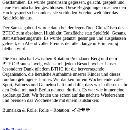
Gastfamilien. Es wurde gemeinsam gegessen, gelacht, gespielt und
neue Freundschaften geschlossen. Diese Begegnungen machen den
Hockeysport so besonders, sie verbinden Vereine weit über das
Spielfeld hinaus.
Der Samstagabend wurde dann bei der legendären Club-Disco des
BTHC zum absoluten Highlight: Tanzfläche statt Spielfeld, Gesang
statt Anfeuerungsrufe. Es wurde getanzt, gesungen und ausgelassen
gefeiert, ein Abend voller Freude, der allen lange in Erinnerung
bleiben wird.
Die Freundschaft zwischen Rotation Prenzlauer Berg und dem
BTHC Braunschweig wächst mit jedem Besuch weiter. Unser
besonderer Dank gilt dem BTHC für die hervorragende
Organisation, die herzliche Aufnahme unserer Kinder und dieses
rundum gelungene Turnier. Wir danken für ein Wochenende voller
Sport, Fairness und Gemeinschaft und dafür, dass wir in diesem Jahr
den Pokal mit nach Berlin nehmen durften. Es war wie immer eine
großartige Zeit. Wir freuen uns schon auf das nächste Wiedersehen
und beenden das Wochenende mit einem lautstarken:
Bumalaka & Rolle, Rolle – Rotation! 🏑🚀🧡💙
Alle Beiträge