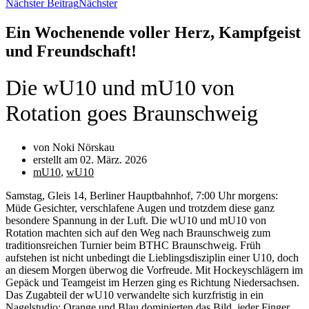
Nächster Beitrag
Nächster
Ein Wochenende voller Herz, Kampfgeist
und Freundschaft!
Die wU10 und mU10 von
Rotation goes Braunschweig
von Noki Nörskau
erstellt am
02. März. 2026
mU10
,
wU10
Samstag, Gleis 14, Berliner Hauptbahnhof, 7:00 Uhr morgens:
Müde Gesichter, verschlafene Augen und trotzdem diese ganz
besondere Spannung in der Luft. Die wU10 und mU10 von
Rotation machten sich auf den Weg nach Braunschweig zum
traditionsreichen Turnier beim BTHC Braunschweig. Früh
aufstehen ist nicht unbedingt die Lieblingsdisziplin einer U10, doch
an diesem Morgen überwog die Vorfreude. Mit Hockeyschlägern im
Gepäck und Teamgeist im Herzen ging es Richtung Niedersachsen.
Das Zugabteil der wU10 verwandelte sich kurzfristig in ein
Nagelstudio: Orange und Blau dominierten das Bild, jeder Finger