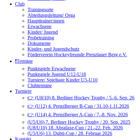
Club
Trainingsorte
Abteilungsleitung/ Orga
Haupttrainer:innen
Erwachsene
Kinder/ Jugend
Probetraining
Dokumente
Kinder- und Jugendschutz
Förderverein Hockeyfreunde Prenzlauer Berg e.V.
❗️Termine
Punktspiele Erwachsene
Punktspiele Jugend U12-U18
Turniere/ Spieltage Kinder U5-U10
Clubtermine
Turniere
👉 (U8/10) 8. Berliner Hockey Trophy / 5.-6. Sep. 26
👉 (U12) 4. Prenzlberger B-Cup / 31.10-1.11.2026
👉 (U14) 4. Prenzlberger A-Cup / 7.-8. Nov. 2026
(U5/U6) 7. Berliner Hockey Trophy / 20. Sep. 2025
(U8/U10) 18. Abrafaxe-Cup / 21.-22. Feb. 2026
(U5/U6) 13. Dubti-Cup / 28. Februar 2026
Kontakt