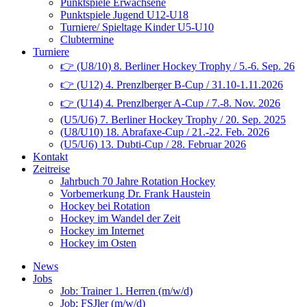
Punktspiele Erwachsene
Punktspiele Jugend U12-U18
Turniere/ Spieltage Kinder U5-U10
Clubtermine
Turniere
👉 (U8/10) 8. Berliner Hockey Trophy / 5.-6. Sep. 26
👉 (U12) 4. Prenzlberger B-Cup / 31.10-1.11.2026
👉 (U14) 4. Prenzlberger A-Cup / 7.-8. Nov. 2026
(U5/U6) 7. Berliner Hockey Trophy / 20. Sep. 2025
(U8/U10) 18. Abrafaxe-Cup / 21.-22. Feb. 2026
(U5/U6) 13. Dubti-Cup / 28. Februar 2026
Kontakt
Zeitreise
Jahrbuch 70 Jahre Rotation Hockey
Vorbemerkung Dr. Frank Haustein
Hockey bei Rotation
Hockey im Wandel der Zeit
Hockey im Internet
Hockey im Osten
News
Jobs
Job: Trainer 1. Herren (m/w/d)
Job: FSJler (m/w/d)