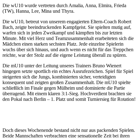
Die wU10 wurde vertreten durch Amalia, Anna, Elmira, Frieda
(TW), Hanna, Lee, Mina und Thyra.
Die wU10, betreut von unserem engagierten Eltern-Coach Robert
Bach, zeigte beeindruckenden Kampfgeist. Sie spielten mutig auf,
warfen sich in jeden Zweikampf und kämpften bis zur letzten
Minute. Mit viel Herz und Teamzusammenhalt erarbeiteten sich die
Mädchen einen starken sechsten Platz. Jede einzelne Spielerin
wuchs über sich hinaus, und auch wenn es nicht für das Treppchen
reichte, war der Stolz auf die eigene Leistung überall zu spüren.
Die mU10 unter der Leitung unseres Trainers Bruno Wienert
hingegen setzte sportlich ein echtes Ausrufezeichen. Spiel für Spiel
steigerten sich die Jungs, kombinierten sicher, verteidigten
konsequent und zeigten großen Zusammenhalt. Die mU10 spielte
schließlich im Finale gegen Mülheim und dominierte die Partie
überragend. Mit einem klaren 3:1-Sieg. Hochverdient brachten sie
den Pokal nach Berlin – 1. Platz und somit Turniersieg für Rotation!
Doch dieses Wochenende bestand nicht nur aus packenden Spielen.
Beide Mannschaften verbrachten eine sensationelle Zeit bei ihren