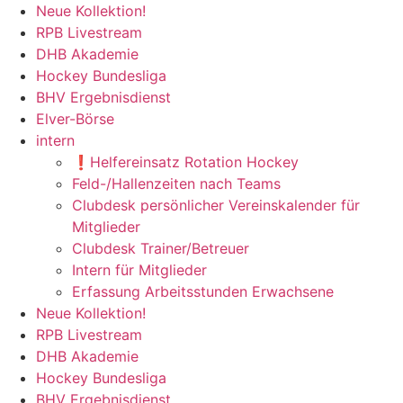
Zum
Neue Kollektion!
Inhalt
RPB Livestream
springen
DHB Akademie
Hockey Bundesliga
BHV Ergebnisdienst
Elver-Börse
intern
❗️Helfereinsatz Rotation Hockey
Feld-/Hallenzeiten nach Teams
Clubdesk persönlicher Vereinskalender für
Mitglieder
Clubdesk Trainer/Betreuer
Intern für Mitglieder
Erfassung Arbeitsstunden Erwachsene
Neue Kollektion!
RPB Livestream
DHB Akademie
Hockey Bundesliga
BHV Ergebnisdienst