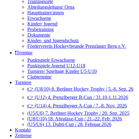
Trainingsorte
Abteilungsleitung/ Orga
Haupttrainer:innen
Erwachsene
Kinder/ Jugend
Probetraining
Dokumente
Kinder- und Jugendschutz
Förderverein Hockeyfreunde Prenzlauer Berg e.V.
❗️Termine
Punktspiele Erwachsene
Punktspiele Jugend U12-U18
Turniere/ Spieltage Kinder U5-U10
Clubtermine
Turniere
👉 (U8/10) 8. Berliner Hockey Trophy / 5.-6. Sep. 26
👉 (U12) 4. Prenzlberger B-Cup / 31.10-1.11.2026
👉 (U14) 4. Prenzlberger A-Cup / 7.-8. Nov. 2026
(U5/U6) 7. Berliner Hockey Trophy / 20. Sep. 2025
(U8/U10) 18. Abrafaxe-Cup / 21.-22. Feb. 2026
(U5/U6) 13. Dubti-Cup / 28. Februar 2026
Kontakt
Zeitreise