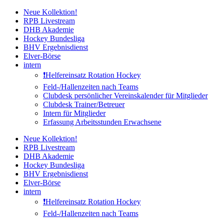
Zum
Neue Kollektion!
Inhalt
RPB Livestream
springen
DHB Akademie
Hockey Bundesliga
BHV Ergebnisdienst
Elver-Börse
intern
❗️Helfereinsatz Rotation Hockey
Feld-/Hallenzeiten nach Teams
Clubdesk persönlicher Vereinskalender für Mitglieder
Clubdesk Trainer/Betreuer
Intern für Mitglieder
Erfassung Arbeitsstunden Erwachsene
Neue Kollektion!
RPB Livestream
DHB Akademie
Hockey Bundesliga
BHV Ergebnisdienst
Elver-Börse
intern
❗️Helfereinsatz Rotation Hockey
Feld-/Hallenzeiten nach Teams