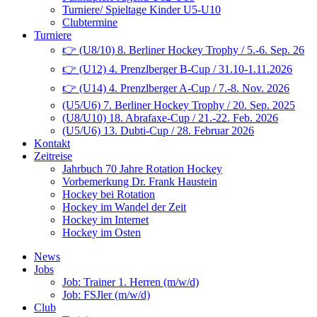
Turniere/ Spieltage Kinder U5-U10
Clubtermine
Turniere
👉 (U8/10) 8. Berliner Hockey Trophy / 5.-6. Sep. 26
👉 (U12) 4. Prenzlberger B-Cup / 31.10-1.11.2026
👉 (U14) 4. Prenzlberger A-Cup / 7.-8. Nov. 2026
(U5/U6) 7. Berliner Hockey Trophy / 20. Sep. 2025
(U8/U10) 18. Abrafaxe-Cup / 21.-22. Feb. 2026
(U5/U6) 13. Dubti-Cup / 28. Februar 2026
Kontakt
Zeitreise
Jahrbuch 70 Jahre Rotation Hockey
Vorbemerkung Dr. Frank Haustein
Hockey bei Rotation
Hockey im Wandel der Zeit
Hockey im Internet
Hockey im Osten
News
Jobs
Job: Trainer 1. Herren (m/w/d)
Job: FSJler (m/w/d)
Club