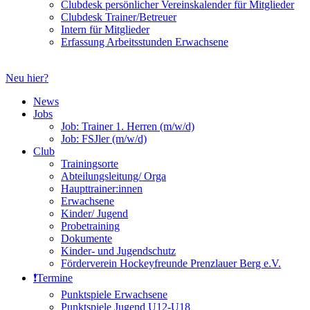
Clubdesk persönlicher Vereinskalender für Mitglieder
Clubdesk Trainer/Betreuer
Intern für Mitglieder
Erfassung Arbeitsstunden Erwachsene
Neu hier?
News
Jobs
Job: Trainer 1. Herren (m/w/d)
Job: FSJler (m/w/d)
Club
Trainingsorte
Abteilungsleitung/ Orga
Haupttrainer:innen
Erwachsene
Kinder/ Jugend
Probetraining
Dokumente
Kinder- und Jugendschutz
Förderverein Hockeyfreunde Prenzlauer Berg e.V.
❗️Termine
Punktspiele Erwachsene
Punktspiele Jugend U12-U18