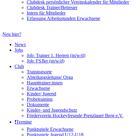
Clubdesk persönlicher Vereinskalender für Mitglieder
Clubdesk Trainer/Betreuer
Intern für Mitglieder
Erfassung Arbeitsstunden Erwachsene
Neu hier?
News
Jobs
Job: Trainer 1. Herren (m/w/d)
Job: FSJler (m/w/d)
Club
Trainingsorte
Abteilungsleitung/ Orga
Haupttrainer:innen
Erwachsene
Kinder/ Jugend
Probetraining
Dokumente
Kinder- und Jugendschutz
Förderverein Hockeyfreunde Prenzlauer Berg e.V.
❗️Termine
Punktspiele Erwachsene
Punktspiele Jugend U12-U18