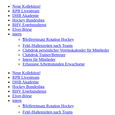
Zum
Neue Kollektion!
Inhalt
RPB Livestream
springen
DHB Akademie
Hockey Bundesliga
BHV Ergebnisdienst
Elver-Börse
intern
❗️Helfereinsatz Rotation Hockey
Feld-/Hallenzeiten nach Teams
Clubdesk persönlicher Vereinskalender für Mitglieder
Clubdesk Trainer/Betreuer
Intern für Mitglieder
Erfassung Arbeitsstunden Erwachsene
Neue Kollektion!
RPB Livestream
DHB Akademie
Hockey Bundesliga
BHV Ergebnisdienst
Elver-Börse
intern
❗️Helfereinsatz Rotation Hockey
Feld-/Hallenzeiten nach Teams