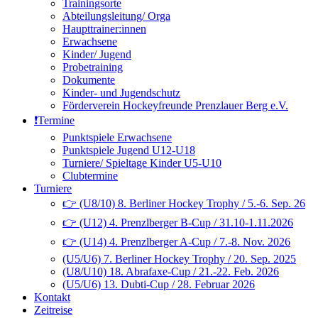
Trainingsorte
Abteilungsleitung/ Orga
Haupttrainer:innen
Erwachsene
Kinder/ Jugend
Probetraining
Dokumente
Kinder- und Jugendschutz
Förderverein Hockeyfreunde Prenzlauer Berg e.V.
❗️Termine
Punktspiele Erwachsene
Punktspiele Jugend U12-U18
Turniere/ Spieltage Kinder U5-U10
Clubtermine
Turniere
👉 (U8/10) 8. Berliner Hockey Trophy / 5.-6. Sep. 26
👉 (U12) 4. Prenzlberger B-Cup / 31.10-1.11.2026
👉 (U14) 4. Prenzlberger A-Cup / 7.-8. Nov. 2026
(U5/U6) 7. Berliner Hockey Trophy / 20. Sep. 2025
(U8/U10) 18. Abrafaxe-Cup / 21.-22. Feb. 2026
(U5/U6) 13. Dubti-Cup / 28. Februar 2026
Kontakt
Zeitreise