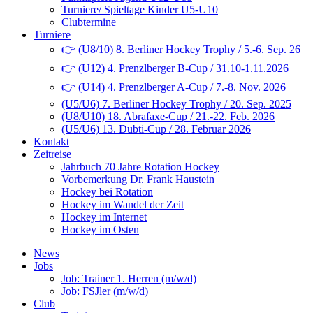
Turniere/ Spieltage Kinder U5-U10
Clubtermine
Turniere
👉 (U8/10) 8. Berliner Hockey Trophy / 5.-6. Sep. 26
👉 (U12) 4. Prenzlberger B-Cup / 31.10-1.11.2026
👉 (U14) 4. Prenzlberger A-Cup / 7.-8. Nov. 2026
(U5/U6) 7. Berliner Hockey Trophy / 20. Sep. 2025
(U8/U10) 18. Abrafaxe-Cup / 21.-22. Feb. 2026
(U5/U6) 13. Dubti-Cup / 28. Februar 2026
Kontakt
Zeitreise
Jahrbuch 70 Jahre Rotation Hockey
Vorbemerkung Dr. Frank Haustein
Hockey bei Rotation
Hockey im Wandel der Zeit
Hockey im Internet
Hockey im Osten
News
Jobs
Job: Trainer 1. Herren (m/w/d)
Job: FSJler (m/w/d)
Club