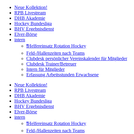
Zum
Neue Kollektion!
Inhalt
RPB Livestream
springen
DHB Akademie
Hockey Bundesliga
BHV Ergebnisdienst
Elver-Börse
intern
❗️Helfereinsatz Rotation Hockey
Feld-/Hallenzeiten nach Teams
Clubdesk persönlicher Vereinskalender für Mitglieder
Clubdesk Trainer/Betreuer
Intern für Mitglieder
Erfassung Arbeitsstunden Erwachsene
Neue Kollektion!
RPB Livestream
DHB Akademie
Hockey Bundesliga
BHV Ergebnisdienst
Elver-Börse
intern
❗️Helfereinsatz Rotation Hockey
Feld-/Hallenzeiten nach Teams