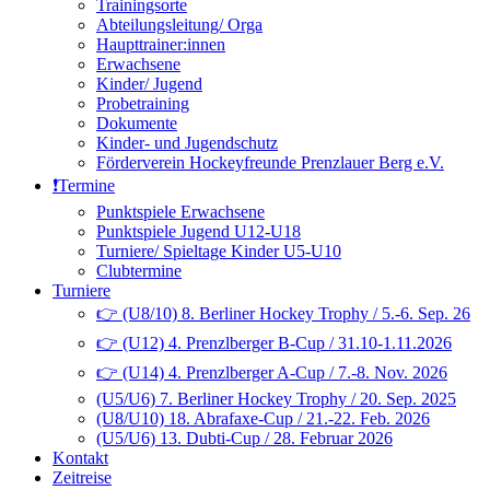
Trainingsorte
Abteilungsleitung/ Orga
Haupttrainer:innen
Erwachsene
Kinder/ Jugend
Probetraining
Dokumente
Kinder- und Jugendschutz
Förderverein Hockeyfreunde Prenzlauer Berg e.V.
❗️Termine
Punktspiele Erwachsene
Punktspiele Jugend U12-U18
Turniere/ Spieltage Kinder U5-U10
Clubtermine
Turniere
👉 (U8/10) 8. Berliner Hockey Trophy / 5.-6. Sep. 26
👉 (U12) 4. Prenzlberger B-Cup / 31.10-1.11.2026
👉 (U14) 4. Prenzlberger A-Cup / 7.-8. Nov. 2026
(U5/U6) 7. Berliner Hockey Trophy / 20. Sep. 2025
(U8/U10) 18. Abrafaxe-Cup / 21.-22. Feb. 2026
(U5/U6) 13. Dubti-Cup / 28. Februar 2026
Kontakt
Zeitreise