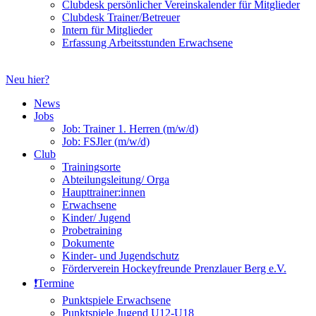
Clubdesk persönlicher Vereinskalender für Mitglieder
Clubdesk Trainer/Betreuer
Intern für Mitglieder
Erfassung Arbeitsstunden Erwachsene
Neu hier?
News
Jobs
Job: Trainer 1. Herren (m/w/d)
Job: FSJler (m/w/d)
Club
Trainingsorte
Abteilungsleitung/ Orga
Haupttrainer:innen
Erwachsene
Kinder/ Jugend
Probetraining
Dokumente
Kinder- und Jugendschutz
Förderverein Hockeyfreunde Prenzlauer Berg e.V.
❗️Termine
Punktspiele Erwachsene
Punktspiele Jugend U12-U18