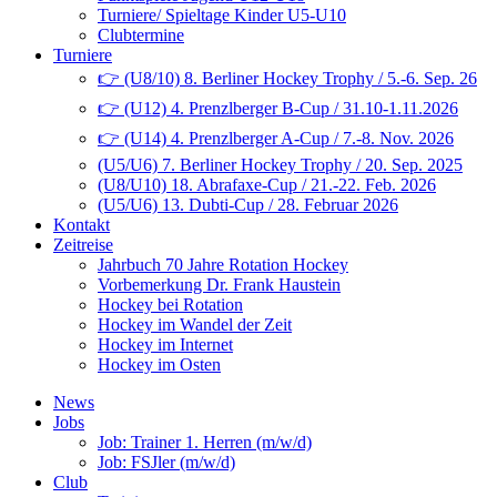
Turniere/ Spieltage Kinder U5-U10
Clubtermine
Turniere
👉 (U8/10) 8. Berliner Hockey Trophy / 5.-6. Sep. 26
👉 (U12) 4. Prenzlberger B-Cup / 31.10-1.11.2026
👉 (U14) 4. Prenzlberger A-Cup / 7.-8. Nov. 2026
(U5/U6) 7. Berliner Hockey Trophy / 20. Sep. 2025
(U8/U10) 18. Abrafaxe-Cup / 21.-22. Feb. 2026
(U5/U6) 13. Dubti-Cup / 28. Februar 2026
Kontakt
Zeitreise
Jahrbuch 70 Jahre Rotation Hockey
Vorbemerkung Dr. Frank Haustein
Hockey bei Rotation
Hockey im Wandel der Zeit
Hockey im Internet
Hockey im Osten
News
Jobs
Job: Trainer 1. Herren (m/w/d)
Job: FSJler (m/w/d)
Club