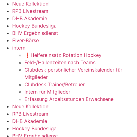
Zum
Neue Kollektion!
Inhalt
RPB Livestream
springen
DHB Akademie
Hockey Bundesliga
BHV Ergebnisdienst
Elver-Börse
intern
❗️Helfereinsatz Rotation Hockey
Feld-/Hallenzeiten nach Teams
Clubdesk persönlicher Vereinskalender für
Mitglieder
Clubdesk Trainer/Betreuer
Intern für Mitglieder
Erfassung Arbeitsstunden Erwachsene
Neue Kollektion!
RPB Livestream
DHB Akademie
Hockey Bundesliga
BHV Ergebnisdienst