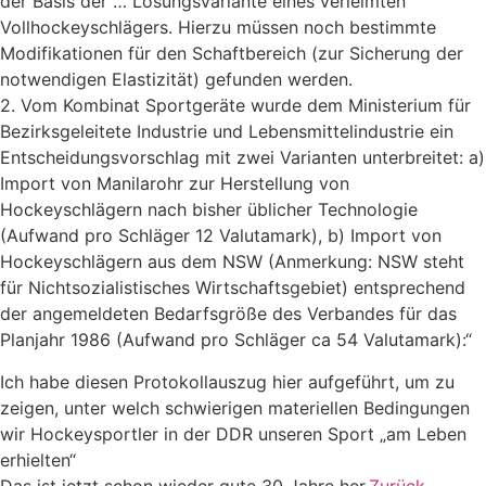
der Basis der … Lösungsvariante eines verleimten
Vollhockeyschlägers. Hierzu müssen noch bestimmte
Modifikationen für den Schaftbereich (zur Sicherung der
notwendigen Elastizität) gefunden werden.
2. Vom Kombinat Sportgeräte wurde dem Ministerium für
Bezirksgeleitete Industrie und Lebensmittelindustrie ein
Entscheidungsvorschlag mit zwei Varianten unterbreitet: a)
Import von Manilarohr zur Herstellung von
Hockeyschlägern nach bisher üblicher Technologie
(Aufwand pro Schläger 12 Valutamark), b) Import von
Hockeyschlägern aus dem NSW (Anmerkung: NSW steht
für Nichtsozialistisches Wirtschaftsgebiet) entsprechend
der angemeldeten Bedarfsgröße des Verbandes für das
Planjahr 1986 (Aufwand pro Schläger ca 54 Valutamark):“
Ich habe diesen Protokollauszug hier aufgeführt, um zu
zeigen, unter welch schwierigen materiellen Bedingungen
wir Hockeysportler in der DDR unseren Sport „am Leben
erhielten“
Das ist jetzt schon wieder gute 30 Jahre her.
Zurück