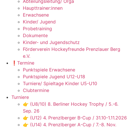
Abteilungsleitung/ Orga
Haupttrainer:innen
Erwachsene
Kinder/ Jugend
Probetraining
Dokumente
Kinder- und Jugendschutz
Förderverein Hockeyfreunde Prenzlauer Berg
e.V.
❗️Termine
Punktspiele Erwachsene
Punktspiele Jugend U12-U18
Turniere/ Spieltage Kinder U5-U10
Clubtermine
Turniere
👉 (U8/10) 8. Berliner Hockey Trophy / 5.-6.
Sep. 26
👉 (U12) 4. Prenzlberger B-Cup / 31.10-1.11.2026
👉 (U14) 4. Prenzlberger A-Cup / 7.-8. Nov.