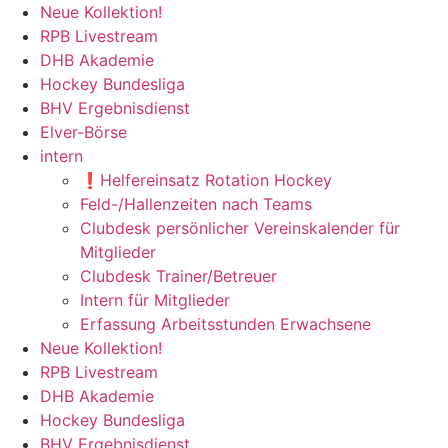
Zum
Neue Kollektion!
Inhalt
RPB Livestream
springen
DHB Akademie
Hockey Bundesliga
BHV Ergebnisdienst
Elver-Börse
intern
❗️Helfereinsatz Rotation Hockey
Feld-/Hallenzeiten nach Teams
Clubdesk persönlicher Vereinskalender für
Mitglieder
Clubdesk Trainer/Betreuer
Intern für Mitglieder
Erfassung Arbeitsstunden Erwachsene
Neue Kollektion!
RPB Livestream
DHB Akademie
Hockey Bundesliga
BHV Ergebnisdienst