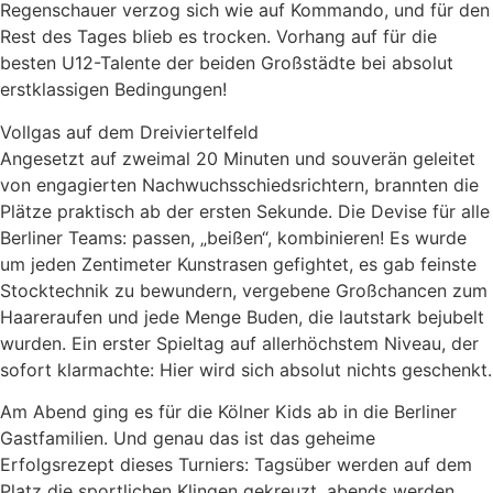
Regenschauer verzog sich wie auf Kommando, und für den
Rest des Tages blieb es trocken. Vorhang auf für die
besten U12-Talente der beiden Großstädte bei absolut
erstklassigen Bedingungen!
Vollgas auf dem Dreiviertelfeld
Angesetzt auf zweimal 20 Minuten und souverän geleitet
von engagierten Nachwuchsschiedsrichtern, brannten die
Plätze praktisch ab der ersten Sekunde. Die Devise für alle
Berliner Teams: passen, „beißen“, kombinieren! Es wurde
um jeden Zentimeter Kunstrasen gefightet, es gab feinste
Stocktechnik zu bewundern, vergebene Großchancen zum
Haareraufen und jede Menge Buden, die lautstark bejubelt
wurden. Ein erster Spieltag auf allerhöchstem Niveau, der
sofort klarmachte: Hier wird sich absolut nichts geschenkt.
Am Abend ging es für die Kölner Kids ab in die Berliner
Gastfamilien. Und genau das ist das geheime
Erfolgsrezept dieses Turniers: Tagsüber werden auf dem
Platz die sportlichen Klingen gekreuzt, abends werden