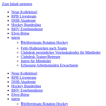
Zum Inhalt springen
Neue Kollektion!
RPB Livestream
DHB Akademie
Hockey Bundesliga
BHV Ergebnisdienst
Elver-Börse
intern
❗️Helfereinsatz Rotation Hockey
Feld-/Hallenzeiten nach Teams
Clubdesk persönlicher Vereinskalender für Mitglieder
Clubdesk Trainer/Betreuer
Intern für Mitglieder
Erfassung Arbeitsstunden Erwachsene
Neue Kollektion!
RPB Livestream
DHB Akademie
Hockey Bundesliga
BHV Ergebnisdienst
Elver-Börse
intern
❗️Helfereinsatz Rotation Hockey