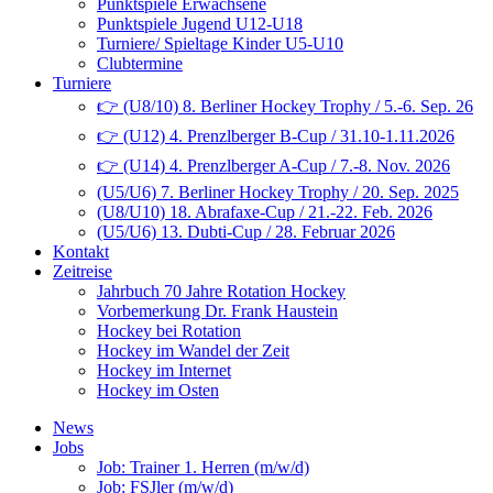
Punktspiele Erwachsene
Punktspiele Jugend U12-U18
Turniere/ Spieltage Kinder U5-U10
Clubtermine
Turniere
👉 (U8/10) 8. Berliner Hockey Trophy / 5.-6. Sep. 26
👉 (U12) 4. Prenzlberger B-Cup / 31.10-1.11.2026
👉 (U14) 4. Prenzlberger A-Cup / 7.-8. Nov. 2026
(U5/U6) 7. Berliner Hockey Trophy / 20. Sep. 2025
(U8/U10) 18. Abrafaxe-Cup / 21.-22. Feb. 2026
(U5/U6) 13. Dubti-Cup / 28. Februar 2026
Kontakt
Zeitreise
Jahrbuch 70 Jahre Rotation Hockey
Vorbemerkung Dr. Frank Haustein
Hockey bei Rotation
Hockey im Wandel der Zeit
Hockey im Internet
Hockey im Osten
News
Jobs
Job: Trainer 1. Herren (m/w/d)
Job: FSJler (m/w/d)