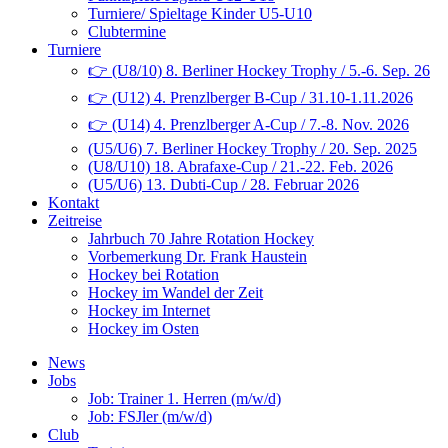
Turniere/ Spieltage Kinder U5-U10
Clubtermine
Turniere
👉 (U8/10) 8. Berliner Hockey Trophy / 5.-6. Sep. 26
👉 (U12) 4. Prenzlberger B-Cup / 31.10-1.11.2026
👉 (U14) 4. Prenzlberger A-Cup / 7.-8. Nov. 2026
(U5/U6) 7. Berliner Hockey Trophy / 20. Sep. 2025
(U8/U10) 18. Abrafaxe-Cup / 21.-22. Feb. 2026
(U5/U6) 13. Dubti-Cup / 28. Februar 2026
Kontakt
Zeitreise
Jahrbuch 70 Jahre Rotation Hockey
Vorbemerkung Dr. Frank Haustein
Hockey bei Rotation
Hockey im Wandel der Zeit
Hockey im Internet
Hockey im Osten
News
Jobs
Job: Trainer 1. Herren (m/w/d)
Job: FSJler (m/w/d)
Club