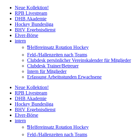
Zum
Neue Kollektion!
Inhalt
RPB Livestream
springen
DHB Akademie
Hockey Bundesliga
BHV Ergebnisdienst
Elver-Börse
intern
❗️Helfereinsatz Rotation Hockey
Feld-/Hallenzeiten nach Teams
Clubdesk persönlicher Vereinskalender für Mitglieder
Clubdesk Trainer/Betreuer
Intern für Mitglieder
Erfassung Arbeitsstunden Erwachsene
Neue Kollektion!
RPB Livestream
DHB Akademie
Hockey Bundesliga
BHV Ergebnisdienst
Elver-Börse
intern
❗️Helfereinsatz Rotation Hockey
Feld-/Hallenzeiten nach Teams