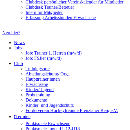
Clubdesk persönlicher Vereinskalender für Mitglieder
Clubdesk Trainer/Betreuer
Intern für Mitglieder
Erfassung Arbeitsstunden Erwachsene
Neu hier?
News
Jobs
Job: Trainer 1. Herren (m/w/d)
Job: FSJler (m/w/d)
Club
Trainingsorte
Abteilungsleitung/ Orga
Haupttrainer:innen
Erwachsene
Kinder/ Jugend
Probetraining
Dokumente
Kinder- und Jugendschutz
Förderverein Hockeyfreunde Prenzlauer Berg e.V.
❗️Termine
Punktspiele Erwachsene
Punktspiele Jugend U12-U18