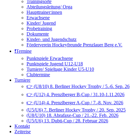
Trainingsorte
Abteilungsleitung/ Orga
Haupttrainer:innen
Erwachsene
Kinder/ Jugend
Probetraining
Dokumente
Kinder- und Jugendschutz
Förderverein Hockeyfreunde Prenzlauer Berg e.V.
❗️Termine
Punktspiele Erwachsene
Punktspiele Jugend U12-U18
Turniere/ Spieltage Kinder U5-U10
Clubtermine
Turniere
👉 (U8/10) 8. Berliner Hockey Trophy / 5.-6. Sep. 26
👉 (U12) 4. Prenzlberger B-Cup / 31.10-1.11.2026
👉 (U14) 4. Prenzlberger A-Cup / 7.-8. Nov. 2026
(U5/U6) 7. Berliner Hockey Trophy / 20. Sep. 2025
(U8/U10) 18. Abrafaxe-Cup / 21.-22. Feb. 2026
(U5/U6) 13. Dubti-Cup / 28. Februar 2026
Kontakt
Zeitreise